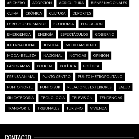
#FICHERO
ADOPCIÓN
AGRICULTURA
BIENES NACIONALES
CLIMA
CRÓNICA
CULTURA
DEPORTES
DERECHOS HUMANOS
ECONOMÍA
EDUCACIÓN
EMERGENCIA
ENERGÍA
ESPECTÁCULOS
GOBIERNO
INTERNACIONAL
JUSTICIA
MEDIO AMBIENTE
MODA - BELLEZA
NACIONAL
NOTICIAS
OPINIÓN
PANORAMAS
POLICIAL
POLÍTICA
POLÍTICA
PRENSA ANIMAL
PUNTO CENTRO
PUNTO METROPOLITANO
PUNTO NORTE
PUNTO SUR
RELACIONES EXTERIORES
SALUD
SIN CATEGORÍA
TECNOLOGÍA
TELEVISIÓN
TENDENCIAS
TRANSPORTE
TRIBUNALES
TURISMO
VIVIENDA
CONTACTO