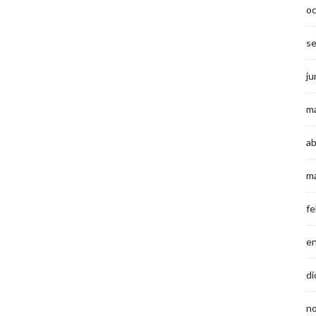
o
s
ju
m
ab
m
fe
e
di
n