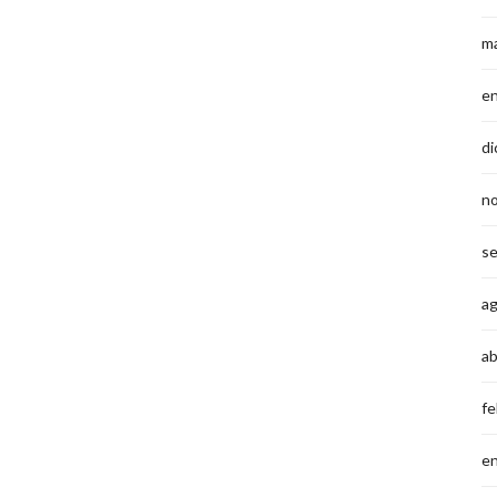
m
e
di
n
s
a
ab
fe
e