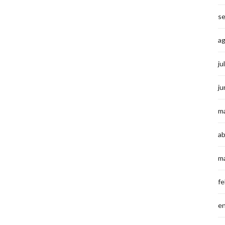
s
a
ju
ju
m
ab
m
fe
e