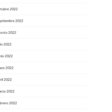
ctubre 2022
eptiembre 2022
gosto 2022
lio 2022
nio 2022
ayo 2022
ril 2022
arzo 2022
brero 2022