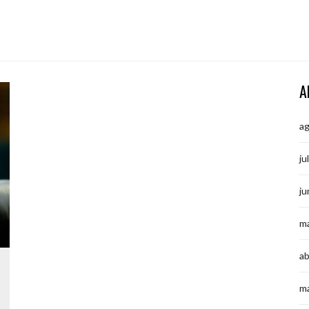
A
a
ju
ju
m
ab
m