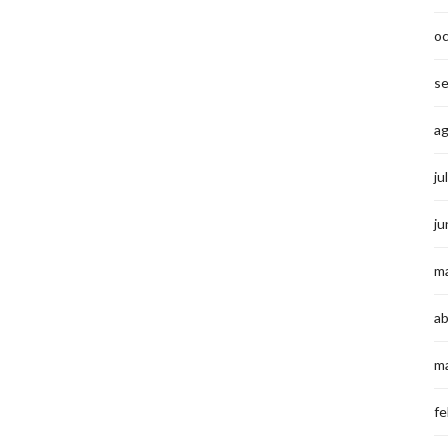
o
s
a
ju
ju
m
ab
m
fe