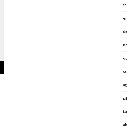
fe
e
di
n
o
s
a
ju
ju
ab