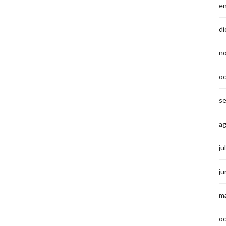
e
di
n
o
s
a
ju
ju
m
o