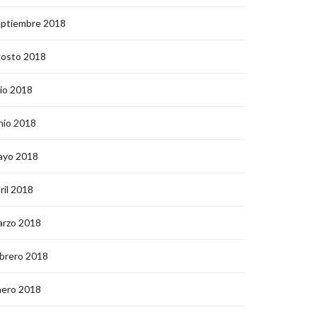
eptiembre 2018
gosto 2018
lio 2018
nio 2018
ayo 2018
ril 2018
arzo 2018
brero 2018
nero 2018