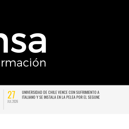
27
UNIVERSIDAD DE CHILE VENCE CON SUFRIMIENTO A AUDAX
ITALIANO Y SE INSTALA EN LA PELEA POR EL SEGUNDO LUGAR
JUL 2026
JU