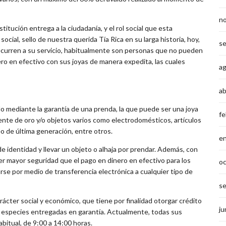
n
nstitución entrega a la ciudadanía, y el rol social que esta
ocial, sello de nuestra querida Tía Rica en su larga historia, hoy,
s
ecurren a su servicio, habitualmente son personas que no pueden
ro en efectivo con sus joyas de manera expedita, las cuales
a
ab
o mediante la garantía de una prenda, la que puede ser una joya
fe
mente de oro y/o objetos varios como electrodomésticos, artículos
eo de última generación, entre otros.
e
e identidad y llevar un objeto o alhaja por prendar. Además, con
cer mayor seguridad que el pago en dinero en efectivo para los
o
se por medio de transferencia electrónica a cualquier tipo de
s
ácter social y económico, que tiene por finalidad otorgar crédito
ju
s especies entregadas en garantía. Actualmente, todas sus
bitual, de 9:00 a 14:00 horas.