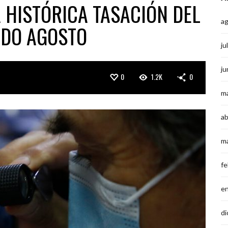
 HISTÓRICA TASACIÓN DEL
a
ODO AGOSTO
ju
ju
0
1.2K
0
m
ab
m
fe
e
di