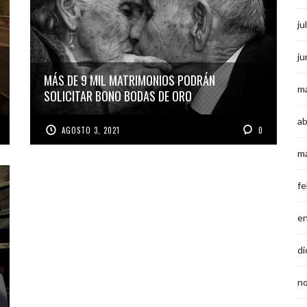
ju
ju
MÁS DE 9 MIL MATRIMONIOS PODRÁN
m
SOLICITAR BONO BODAS DE ORO
ab
AGOSTO 3, 2021
0
m
fe
e
di
n