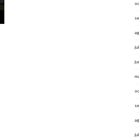
o
s
a
ju
ju
m
o
s
a
ju