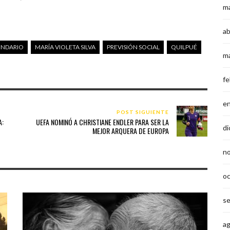
m
ab
ENDARIO
MARÍA VIOLETA SILVA
PREVISIÓN SOCIAL
QUILPUÉ
m
fe
e
POST SIGUIENTE
A:
UEFA NOMINÓ A CHRISTIANE ENDLER PARA SER LA
di
MEJOR ARQUERA DE EUROPA
n
o
s
a