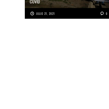
COVID
JULIO 21, 2021
0