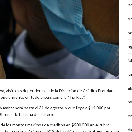
n
o
s
a
ju
ju
ab
ilva, visitó las dependencias de la Dirección de Crédito Prendario
opularmente en todo el país como la “Tía Rica”.
m
mo mantendrá hasta el 31 de agosto, y que llega a $14.000 por
 años de historia del servicio.
e
s de los montos máximos de créditos en $500.000 en el rubro
di
s varios, con un máximo del 60% del avalúo realizado al momento de