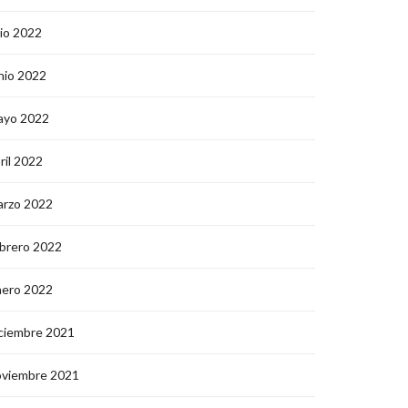
lio 2022
nio 2022
ayo 2022
ril 2022
arzo 2022
brero 2022
nero 2022
ciembre 2021
oviembre 2021