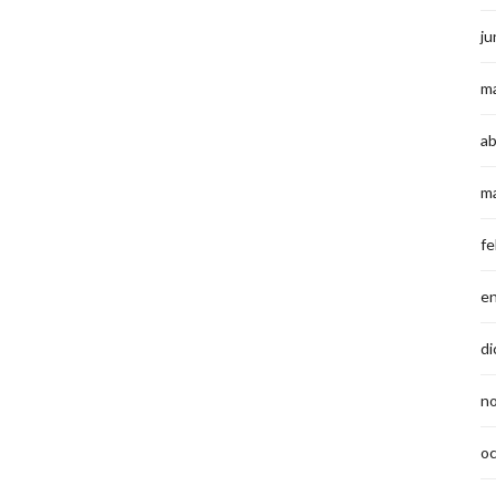
ju
m
ab
m
fe
e
di
n
o