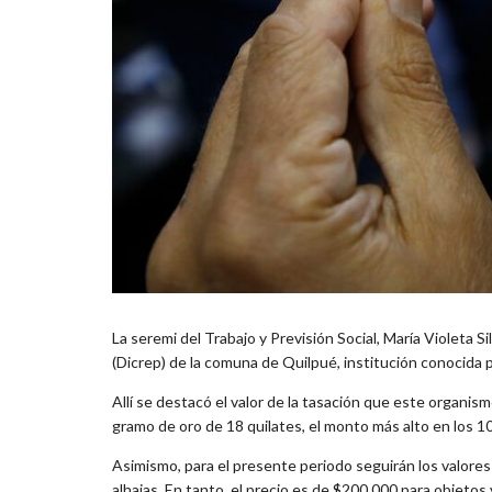
La seremi del Trabajo y Previsión Social, María Violeta S
(Dicrep) de la comuna de Quilpué, institución conocida p
Allí se destacó el valor de la tasación que este organis
gramo de oro de 18 quilates, el monto más alto en los 101
Asimismo, para el presente periodo seguirán los valore
alhajas. En tanto, el precio es de $200.000 para objeto