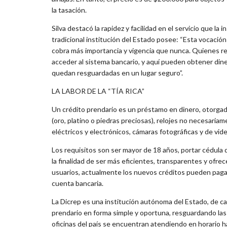
la tasación.
Silva destacó la rapidez y facilidad en el servicio que la i
tradicional institución del Estado posee: “Esta vocación s
cobra más importancia y vigencia que nunca. Quienes r
acceder al sistema bancario, y aquí pueden obtener dine
quedan resguardadas en un lugar seguro”.
LA LABOR DE LA “TÍA RICA”
Un crédito prendario es un préstamo en dinero, otorgad
(oro, platino o piedras preciosas), relojes no necesaria
eléctricos y electrónicos, cámaras fotográficas y de vid
Los requisitos son ser mayor de 18 años, portar cédula d
la finalidad de ser más eficientes, transparentes y ofre
usuarios, actualmente los nuevos créditos pueden pagar
cuenta bancaria.
La Dicrep es una institución autónoma del Estado, de car
prendario en forma simple y oportuna, resguardando la
oficinas del país se encuentran atendiendo en horario ha