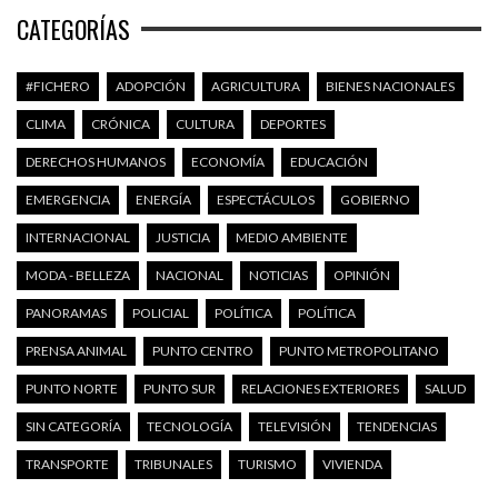
CATEGORÍAS
#FICHERO
ADOPCIÓN
AGRICULTURA
BIENES NACIONALES
CLIMA
CRÓNICA
CULTURA
DEPORTES
DERECHOS HUMANOS
ECONOMÍA
EDUCACIÓN
EMERGENCIA
ENERGÍA
ESPECTÁCULOS
GOBIERNO
INTERNACIONAL
JUSTICIA
MEDIO AMBIENTE
MODA - BELLEZA
NACIONAL
NOTICIAS
OPINIÓN
PANORAMAS
POLICIAL
POLÍTICA
POLÍTICA
PRENSA ANIMAL
PUNTO CENTRO
PUNTO METROPOLITANO
PUNTO NORTE
PUNTO SUR
RELACIONES EXTERIORES
SALUD
SIN CATEGORÍA
TECNOLOGÍA
TELEVISIÓN
TENDENCIAS
TRANSPORTE
TRIBUNALES
TURISMO
VIVIENDA