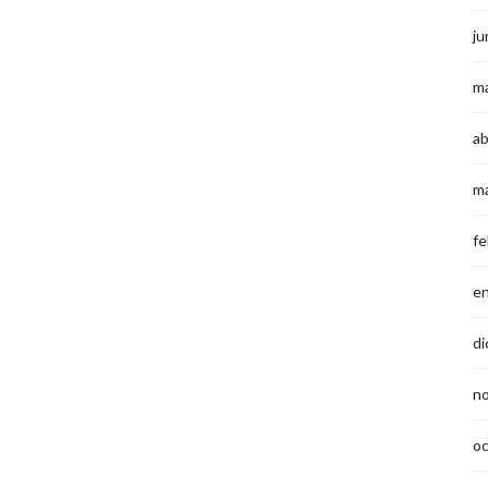
ju
m
ab
m
fe
e
di
n
o