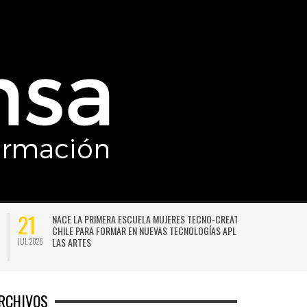
21
NACE LA PRIMERA ESCUELA MUJERES TECNO-CREATIVAS DE
CHILE PARA FORMAR EN NUEVAS TECNOLOGÍAS APLICADAS A
LAS ARTES
JUL 2026
JU
RCHIVOS