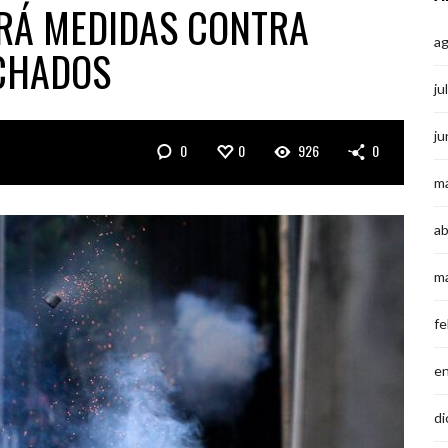
RÁ MEDIDAS CONTRA
a
CHADOS
ju
ju
0
0
926
0
m
ab
m
fe
e
di