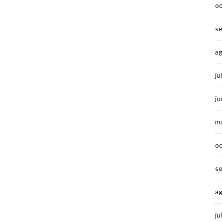
o
s
a
ju
ju
m
o
s
a
ju