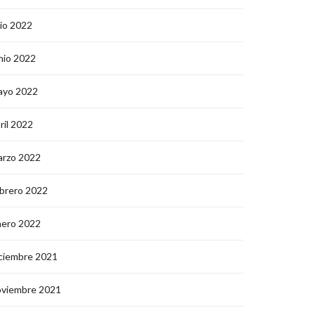
lio 2022
nio 2022
ayo 2022
ril 2022
arzo 2022
brero 2022
nero 2022
ciembre 2021
oviembre 2021