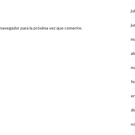
ju
ju
 navegador para la próxima vez que comente.
m
ab
m
fe
e
di
n