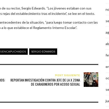
 de su rector, Sergio Edwards. “Los jóvenes estaban con sus
n
 rejas del establecimiento tras el incidente”, se lee en el texto.
s
 antecedentes de la situación, “para luego tomar contacto con las
o a lo que establece el Reglamento Interno Escolar.”.
a
ab
ES ENCAPUCHADOS
SERGIO EDWARDS
fe
e
POST SIGUIENTE
o
ROS:
REPORTAN INVESTIGACIÓN CONTRA JEFE DE LA X ZONA
DE CARABINEROS POR ACOSO SEXUAL
s
ju