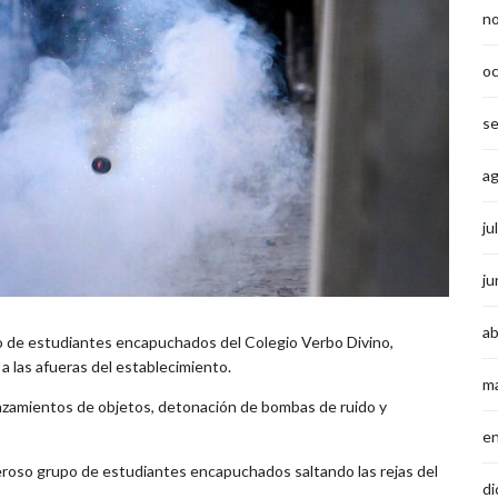
n
o
s
a
ju
ju
ab
po de estudiantes encapuchados del Colegio Verbo Divino,
a las afueras del establecimiento.
m
anzamientos de objetos, detonación de bombas de ruido y
e
eroso grupo de estudiantes encapuchados saltando las rejas del
di