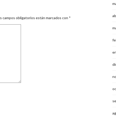
m
ab
s campos obligatorios están marcados con
*
m
fe
e
di
n
o
s
a