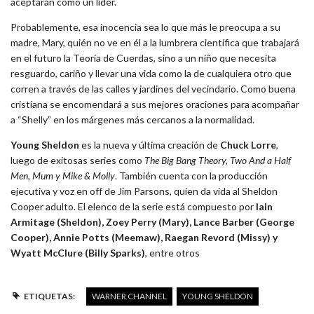
aceptarán como un líder.
Probablemente, esa inocencia sea lo que más le preocupa a su
madre, Mary, quién no ve en él a la lumbrera científica que trabajará
en el futuro la Teoría de Cuerdas, sino a un niño que necesita
resguardo, cariño y llevar una vida como la de cualquiera otro que
corren a través de las calles y jardines del vecindario. Como buena
cristiana se encomendará a sus mejores oraciones para acompañar
a “Shelly” en los márgenes más cercanos a la normalidad.
Young Sheldon
es la nueva y última creación de
Chuck Lorre
,
luego de exitosas series como
The Big Bang Theory, Two And a Half
Men, Mum y Mike & Molly
. También cuenta con la producción
ejecutiva y voz en off de Jim Parsons, quien da vida al Sheldon
Cooper adulto. El elenco de la serie está compuesto por
Iain
Armitage (Sheldon), Zoey Perry (Mary), Lance Barber (George
Cooper), Annie Potts (Meemaw), Raegan Revord (Missy) y
Wyatt McClure (Billy Sparks)
, entre otros
ETIQUETAS:
WARNER CHANNEL
YOUNG SHELDON