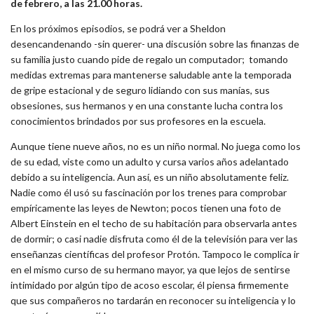
de febrero, a las 21.00 horas.
En los próximos episodios, se podrá ver a Sheldon
desencandenando -sin querer- una discusión sobre las finanzas de
su familia justo cuando pide de regalo un computador; tomando
medidas extremas para mantenerse saludable ante la temporada
de gripe estacional y de seguro lidiando con sus manías, sus
obsesiones, sus hermanos y en una constante lucha contra los
conocimientos brindados por sus profesores en la escuela.
Aunque tiene nueve años, no es un niño normal. No juega como los
de su edad, viste como un adulto y cursa varios años adelantado
debido a su inteligencia. Aun así, es un niño absolutamente feliz.
Nadie como él usó su fascinación por los trenes para comprobar
empíricamente las leyes de Newton; pocos tienen una foto de
Albert Einstein en el techo de su habitación para observarla antes
de dormir; o casi nadie disfruta como él de la televisión para ver las
enseñanzas científicas del profesor Protón. Tampoco le complica ir
en el mismo curso de su hermano mayor, ya que lejos de sentirse
intimidado por algún tipo de acoso escolar, él piensa firmemente
que sus compañeros no tardarán en reconocer su inteligencia y lo