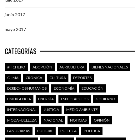
junio 2017
mayo 2017
CATEGORÍAS
#FICHERO
ADOPCIÓN
AGRICULTURA
BIENES NACIONALES
CLIMA
CRÓNICA
CULTURA
DEPORTES
DERECHOS HUMANOS
ECONOMÍA
EDUCACIÓN
EMERGENCIA
ENERGÍA
ESPECTÁCULOS
GOBIERNO
INTERNACIONAL
JUSTICIA
MEDIO AMBIENTE
MODA - BELLEZA
NACIONAL
NOTICIAS
OPINIÓN
PANORAMAS
POLICIAL
POLÍTICA
POLÍTICA