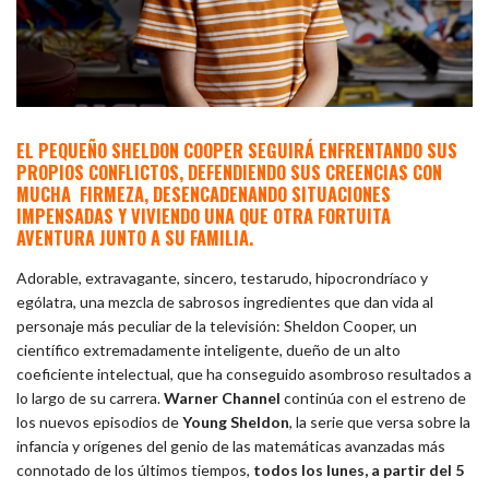
EL PEQUEÑO SHELDON COOPER SEGUIRÁ ENFRENTANDO SUS
PROPIOS CONFLICTOS, DEFENDIENDO SUS CREENCIAS CON
MUCHA FIRMEZA, DESENCADENANDO SITUACIONES
IMPENSADAS Y VIVIENDO UNA QUE OTRA FORTUITA
AVENTURA JUNTO A SU FAMILIA.
Adorable, extravagante, sincero, testarudo, hipocrondríaco y
ególatra, una mezcla de sabrosos ingredientes que dan vida al
personaje más peculiar de la televisión: Sheldon Cooper, un
científico extremadamente inteligente, dueño de un alto
coeficiente intelectual, que ha conseguido asombroso resultados a
lo largo de su carrera.
Warner Channel
continúa con el estreno de
los nuevos episodios de
Young Sheldon
, la serie que versa sobre la
infancia y orígenes del genio de las matemáticas avanzadas más
connotado de los últimos tiempos,
todos los lunes, a partir del 5