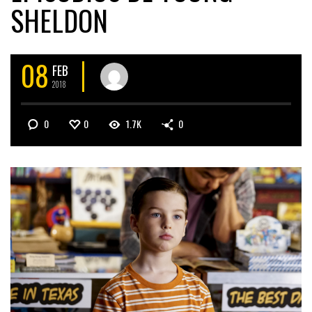
SHELDON
08
FEB
2018
0
0
1.7K
0