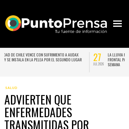
21
2
NACE LA PRIMERA ESCUELA MUJERES TECNO-CREATIVAS DE
CHILE PARA FORMAR EN NUEVAS TECNOLOGÍAS APLICADAS A
LAS ARTES
JUL 2026
JUL 
SALUD
ADVIERTEN QUE
ENFERMEDADES
TRANSMITIDAS POR