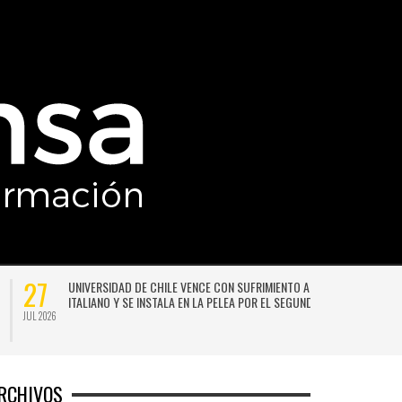
27
UNIVERSIDAD DE CHILE VENCE CON SUFRIMIENTO A AUDAX
ITALIANO Y SE INSTALA EN LA PELEA POR EL SEGUNDO LUGAR
JUL 2026
JU
RCHIVOS