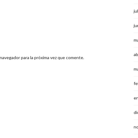
ju
ju
m
ab
 navegador para la próxima vez que comente.
m
fe
e
di
n