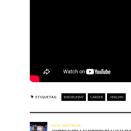
ETIQUETAS:
BAD BUNNY
CARDI B
J BALVIN
POST ANTERIOR