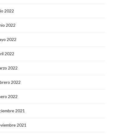
lio 2022
nio 2022
ayo 2022
ril 2022
arzo 2022
brero 2022
nero 2022
ciembre 2021
oviembre 2021