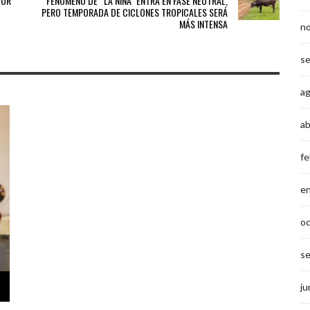
POR
FENÓMENO DE “LA NIÑA” ENTRA EN FASE NEUTRAL,
PERO TEMPORADA DE CICLONES TROPICALES SERÁ
MÁS INTENSA
n
s
a
ab
fe
e
o
s
ju