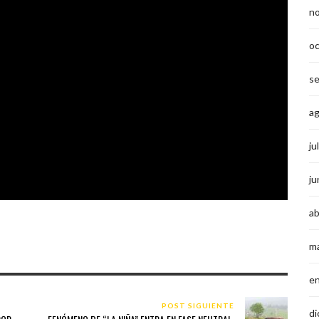
n
o
s
a
ju
ju
ab
m
e
POST SIGUIENTE
di