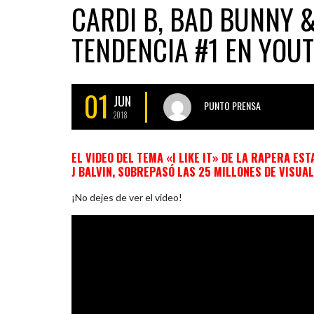
CARDI B, BAD BUNNY &
TENDENCIA #1 EN YOUT
01
JUN
PUNTO PRENSA
2018
EL VIDEO DEL TEMA «I LIKE IT» DE LA RAPERA E
J BALVIN, SOBREPASÓ LAS 25 MILLONES DE VISUAL
¡No dejes de ver el video!