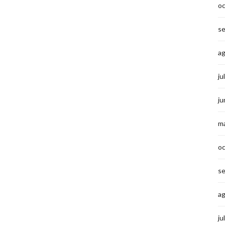
o
s
a
ju
ju
m
o
s
a
ju