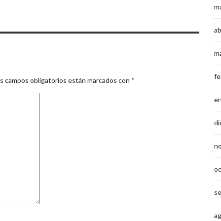
m
ab
m
fe
s campos obligatorios están marcados con
*
e
di
n
o
s
a