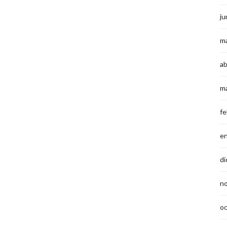
ju
m
ab
m
fe
e
di
n
o