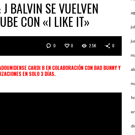
 J BALVIN SE VUELVEN
a
UBE CON «I LIKE IT»
ju
ju
0
0
2.5K
0
m
STADOUNIDENSE CARDI B EN COLABORACIÓN CON BAD BUNNY Y
ab
IZACIONES EN SOLO 3 DÍAS.
m
fe
e
di