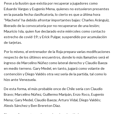
Pese a la ilusión que existía por recuperar a jugadores como
Eduardo Vargas y Eugenio Mena, quienes no estuvieron presentes
en la pasada fecha clasificatoria, lo cierto es que a última hora
“Machete” ha debido afrontar importantes bajas: Charles Aránguiz,
liberado de la convocatoria por no recuperarse de una lesión;
Mauricio Isla, quien fue declarado este miércoles como contacto
estrecho de covid-19; y Erick Pulgar, suspendido por acumulación
de tarjetas.
Por lo mismo, el entrenador de la Roja prepara varias modificaciones
respecto de los últimos encuentros, donde lo más llamativo será el
ingreso de Marcelino Núñez como lateral derecho y Claudio Baeza
en medio terreno. Gary Medel, en tanto, jugará como volante de
contención y Diego Valdés otra vez sería de la partida, tal como lo
hizo ante Venezuela.
De esta forma, el más probable once de Chile sería con Claudio
Bravo; Marcelino Núñez, Guillermo Maripán, Enzo Roco, Eugenio
Mena; Gary Medel, Claudio Baeza; Arturo Vidal, Diego Valdés;
Alexis Sánchez y Ben Brereton Díaz.