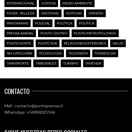
INTERNACIONAL
JUSTICIA
MEDIO AMBIENTE
MODA - BELLEZA
NACIONAL
NOTICIAS
OPINIÓN
PANORAMAS
POLICIAL
POLÍTICA
POLÍTICA
PRENSA ANIMAL
PUNTO CENTRO
PUNTO METROPOLITANO
PUNTO NORTE
PUNTO SUR
RELACIONES EXTERIORES
SALUD
SIN CATEGORÍA
TECNOLOGÍA
TELEVISIÓN
TENDENCIAS
TRANSPORTE
TRIBUNALES
TURISMO
VIVIENDA
CONTACTO
Mail : contacto@puntoprensa.cl
WhatsApp: +56984025146