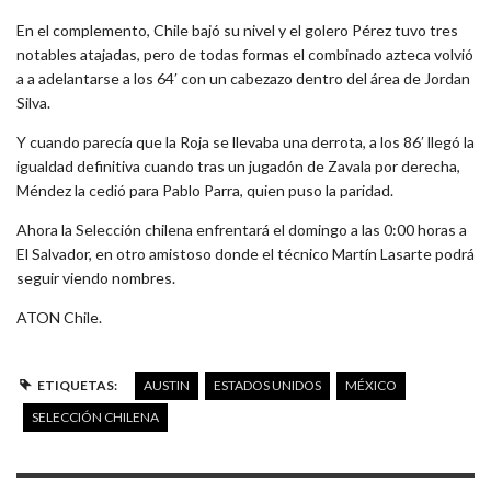
En el complemento, Chile bajó su nivel y el golero Pérez tuvo tres
notables atajadas, pero de todas formas el combinado azteca volvió
a a adelantarse a los 64′ con un cabezazo dentro del área de Jordan
Silva.
Y cuando parecía que la Roja se llevaba una derrota, a los 86′ llegó la
igualdad definitiva cuando tras un jugadón de Zavala por derecha,
Méndez la cedió para Pablo Parra, quien puso la paridad.
Ahora la Selección chilena enfrentará el domingo a las 0:00 horas a
El Salvador, en otro amistoso donde el técnico Martín Lasarte podrá
seguir viendo nombres.
ATON Chile.
ETIQUETAS:
AUSTIN
ESTADOS UNIDOS
MÉXICO
SELECCIÓN CHILENA