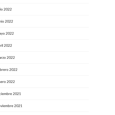
lio 2022
nio 2022
ayo 2022
ril 2022
arzo 2022
brero 2022
nero 2022
ciembre 2021
oviembre 2021