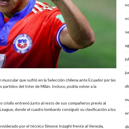
n
o
s
a
ju
ju
n muscular que sufrió en la Selección chilena ante Ecuador por las
ab
s partidos del Inter de Milán. Incluso, podría volver a la
m
o criollo entrenó junto al resto de sus compañeros previo al
ague, donde el cuadro lombardo consiguió su clasificación a los
e
onsiderado por el técnico Simone Inzaghi frente al Venezia,
di