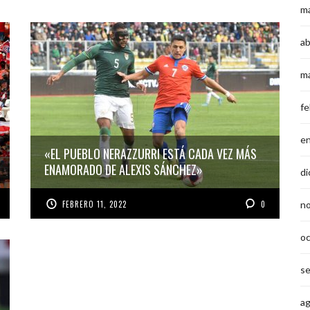
m
ab
m
fe
e
«EL PUEBLO NERAZZURRI ESTÁ CADA VEZ MÁS
ENAMORADO DE ALEXIS SÁNCHEZ»
di
FEBRERO 11, 2022
0
n
o
s
a