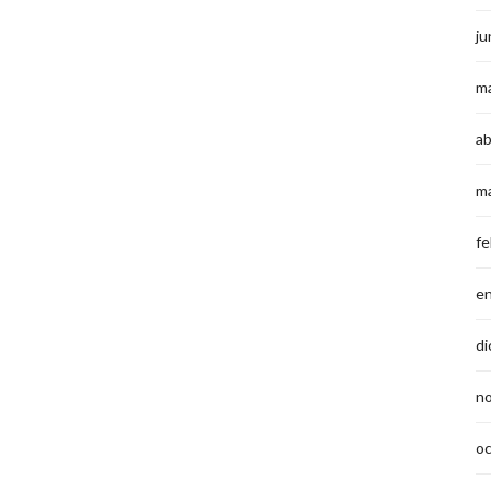
ju
m
ab
m
fe
e
di
n
o