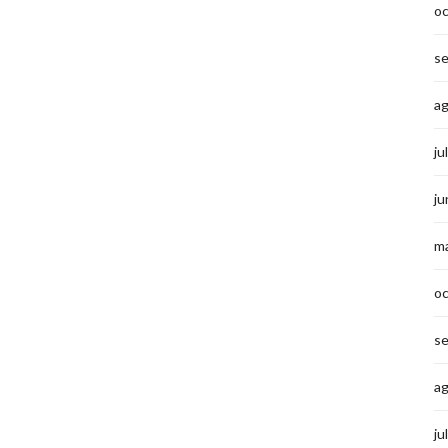
o
s
a
ju
ju
m
o
s
a
ju