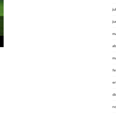
ju
ju
m
ab
m
fe
e
di
n