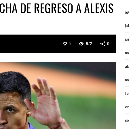
ECHA DE REGRESO A ALEXIS
a
ju
ju
0
972
0
m
ab
m
fe
e
di