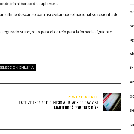
donde iría al banco de suplentes.
n
 un último descanso para así evitar que el nacional se resienta de
s
 asegurado su regreso para el cotejo para la jornada siguiente
a
ab
SELECCIÓN CHILENA
fe
e
o
POST SIGUIENTE
L
ESTE VIERNES SE DIO INICIO AL BLACK FRIDAY Y SE
MANTENDRÁ POR TRES DÍAS
s
ju