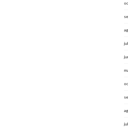
o
s
a
ju
ju
m
o
s
a
ju