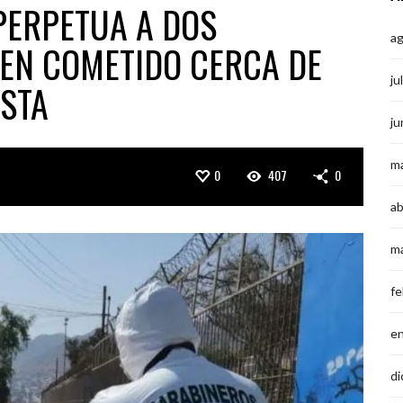
PERPETUA A DOS
a
EN COMETIDO CERCA DE
ju
STA
ju
m
0
407
0
ab
m
fe
e
di