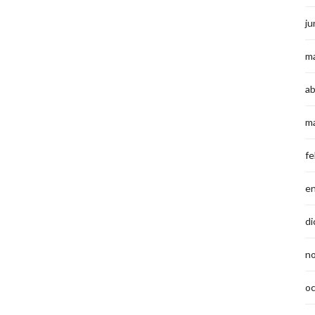
ju
m
ab
m
fe
e
di
n
o