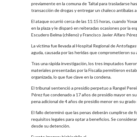
previamente en la comuna de Taltal para trasladarse has
transacción de drogas y entregar un chaleco antibalas a 
El ataque ocurrió cerca de las 11:15 horas, cuando Yoxa
en la plaza y le disparó en reiteradas ocasiones por la e
Escudero Belma (chileno) y Francisco Javier Alfaro Pérez 
La víctima fue llevada al Hospital Regional de Antofaga
aguda, causada por las heridas que comprometieron su a
Tras una rápida investigación, los tres imputados fueron
materiales presentadas por la Fiscalía permitieron esta
organizada, lo que fue clave en la condena.
El tribunal sentenció a presidio perpetuo a Rangel Pere
Pérez fue condenado a 17 años de presidio mayor en su
pena adicional de 4 años de presidio menor en su grado 
El fallo determinó que las penas deberán cumplirse de 
requisitos legales para optar a beneficios. Se considera
desde su detención.
Fuente imagen: biobiochile.cl