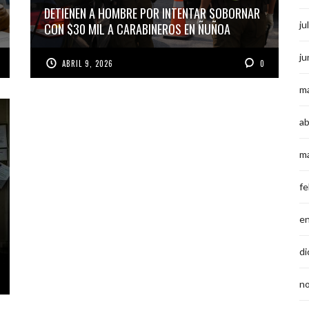
DETIENEN A HOMBRE POR INTENTAR SOBORNAR
ju
CON $30 MIL A CARABINEROS EN ÑUÑOA
ju
ABRIL 9, 2026
0
m
ab
m
fe
e
di
n