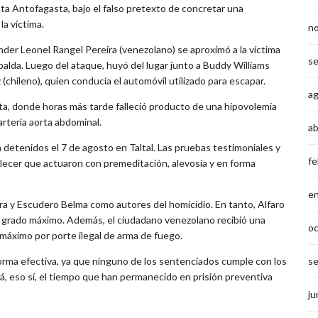
ta Antofagasta, bajo el falso pretexto de concretar una
la víctima.
n
nder Leonel Rangel Pereira (venezolano) se aproximó a la víctima
s
spalda. Luego del ataque, huyó del lugar junto a Buddy Williams
(chileno), quien conducía el automóvil utilizado para escapar.
a
sta, donde horas más tarde falleció producto de una hipovolemia
rteria aorta abdominal.
ab
 detenidos el 7 de agosto en Taltal. Las pruebas testimoniales y
fe
blecer que actuaron con premeditación, alevosía y en forma
e
ira y Escudero Belma como autores del homicidio. En tanto, Alfaro
 grado máximo. Además, el ciudadano venezolano recibió una
o
máximo por porte ilegal de arma de fuego.
forma efectiva, ya que ninguno de los sentenciados cumple con los
s
rá, eso sí, el tiempo que han permanecido en prisión preventiva
ju