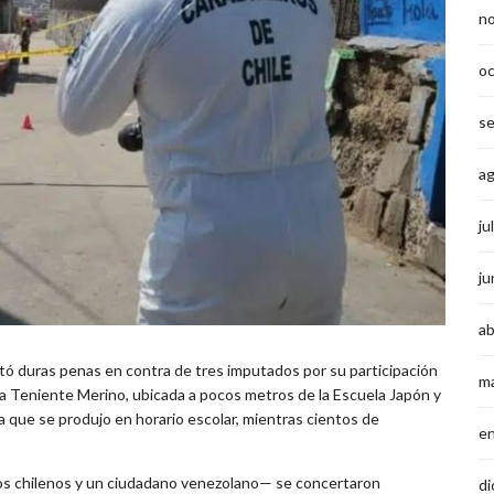
n
o
s
a
ju
ju
ab
ictó duras penas en contra de tres imputados por su participación
m
aza Teniente Merino, ubicada a pocos metros de la Escuela Japón y
ya que se produjo en horario escolar, mientras cientos de
e
—dos chilenos y un ciudadano venezolano— se concertaron
di