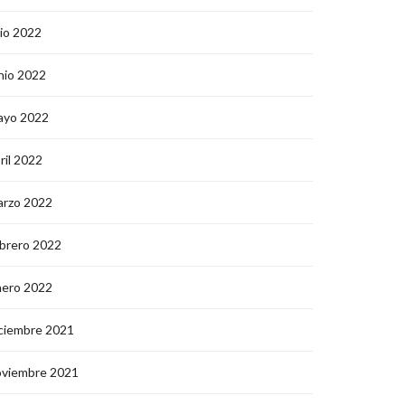
lio 2022
nio 2022
ayo 2022
ril 2022
arzo 2022
brero 2022
nero 2022
ciembre 2021
oviembre 2021