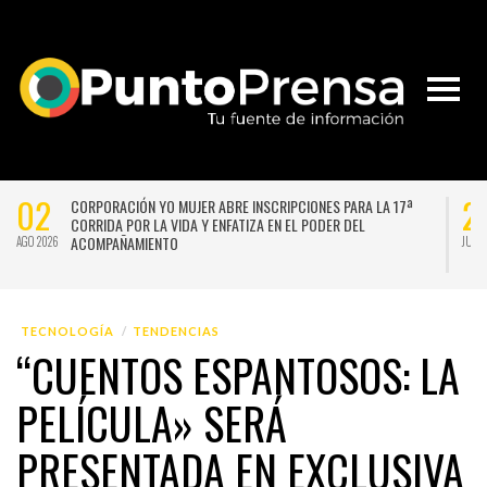
02
2
CORPORACIÓN YO MUJER ABRE INSCRIPCIONES PARA LA 17ª
CORRIDA POR LA VIDA Y ENFATIZA EN EL PODER DEL
ACOMPAÑAMIENTO
AGO 2026
JUL 
TECNOLOGÍA
TENDENCIAS
“CUENTOS ESPANTOSOS: LA
PELÍCULA» SERÁ
PRESENTADA EN EXCLUSIVA