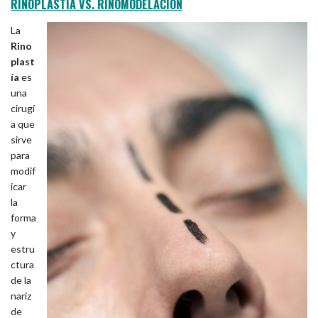
RINOPLASTÍA VS. RINOMODELACIÓN
La
Rino
plast
ía
es
una
cirugí
a que
sirve
para
modif
icar
la
forma
y
estru
ctura
de la
nariz
de