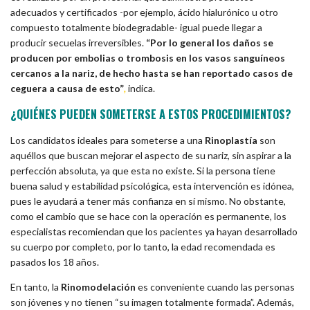
adecuados y certificados -por ejemplo, ácido hialurónico u otro
compuesto totalmente biodegradable- igual puede llegar a
producir secuelas irreversibles.
“Por lo general los daños se
producen por embolias o trombosis en los vasos sanguíneos
cercanos a la nariz, de hecho hasta se han reportado casos de
ceguera a causa de esto”
,
indica.
¿QUIÉNES PUEDEN SOMETERSE A ESTOS PROCEDIMIENTOS?
Los candidatos ideales para someterse a una
Rinoplastía
son
aquéllos que buscan mejorar el aspecto de su nariz, sin aspirar a la
perfección absoluta, ya que esta no existe. Si la persona tiene
buena salud y estabilidad psicológica, esta intervención es idónea,
pues le ayudará a tener más confianza en sí mismo. No obstante,
como el cambio que se hace con la operación es permanente, los
especialistas recomiendan que los pacientes ya hayan desarrollado
su cuerpo por completo, por lo tanto, la edad recomendada es
pasados los 18 años.
En tanto, la
Rinomodelación
es conveniente cuando las personas
son jóvenes y no tienen “su imagen totalmente formada”. Además,