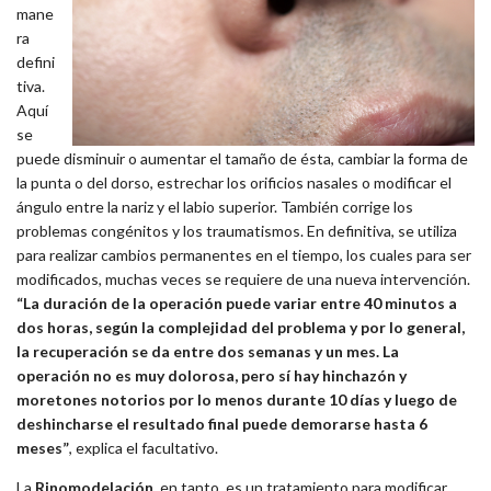
mane
ra
defini
tiva.
Aquí
se
puede disminuir o aumentar el tamaño de ésta, cambiar la forma de
la punta o del dorso, estrechar los orificios nasales o modificar el
ángulo entre la nariz y el labio superior. También corrige los
problemas congénitos y los traumatismos. En definitiva, se utiliza
para realizar cambios permanentes en el tiempo, los cuales para ser
modificados, muchas veces se requiere de una nueva intervención.
“La duración de la operación puede variar entre 40 minutos a
dos horas, según la complejidad del problema y por lo general,
la recuperación se da entre dos semanas y un mes. La
operación no es muy dolorosa, pero sí hay hinchazón y
moretones notorios por lo menos durante 10 días y luego de
deshincharse el resultado final puede demorarse hasta 6
meses”
, explica el facultativo.
La
Rinomodelación,
en tanto, es un tratamiento para modificar