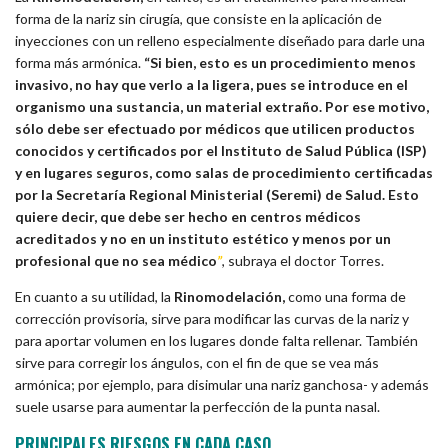
forma de la nariz sin cirugía, que consiste en la aplicación de
inyecciones con un relleno especialmente diseñado para darle una
forma más armónica.
“Si bien, esto es un procedimiento menos
invasivo, no hay que verlo a la ligera, pues se introduce en el
organismo una sustancia, un material extraño. Por ese motivo,
sólo debe ser efectuado por médicos que utilicen productos
conocidos y certificados por el Instituto de Salud Pública (ISP)
y en lugares seguros, como salas de procedimiento certificadas
por la Secretaría Regional Ministerial (Seremi) de Salud. Esto
quiere decir, que debe ser hecho en centros médicos
acreditados y no en un instituto estético y menos por un
profesional que no sea médico
”
, subraya el doctor Torres.
En cuanto a su utilidad, la
Rinomodelación,
como una forma de
corrección provisoria, sirve para modificar las curvas de la nariz y
para aportar volumen en los lugares donde falta rellenar. También
sirve para corregir los ángulos, con el fin de que se vea más
armónica; por ejemplo, para disimular una nariz ganchosa- y además
suele usarse para aumentar la perfección de la punta nasal.
PRINCIPALES RIESGOS EN CADA CASO