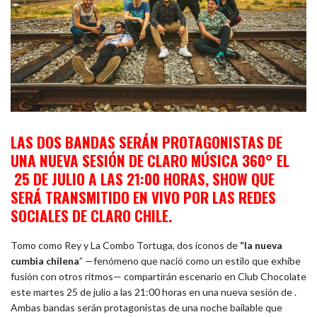
LAS DOS BANDAS SERÁN PROTAGONISTAS DE
UNA NUEVA SESIÓN DE CLARO MÚSICA 360° EL
25 DE JULIO A LAS 21:00 HORAS, SHOW QUE
SERÁ TRANSMITIDO EN VIVO POR LAS REDES
SOCIALES DE CLARO CHILE.
Tomo como Rey y La Combo Tortuga, dos íconos de
“la nueva
cumbia chilena
” —fenómeno que nació como un estilo que exhibe
fusión con otros ritmos— compartirán escenario en Club Chocolate
este martes 25 de julio a las 21:00 horas en una nueva sesión de .
Ambas bandas serán protagonistas de una noche bailable que