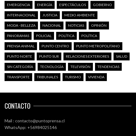
EMERGENCIA
ENERGÍA
ESPECTÁCULOS
GOBIERNO
INTERNACIONAL
JUSTICIA
MEDIO AMBIENTE
MODA - BELLEZA
NACIONAL
NOTICIAS
OPINIÓN
PANORAMAS
POLICIAL
POLÍTICA
POLÍTICA
PRENSA ANIMAL
PUNTO CENTRO
PUNTO METROPOLITANO
PUNTO NORTE
PUNTO SUR
RELACIONES EXTERIORES
SALUD
SIN CATEGORÍA
TECNOLOGÍA
TELEVISIÓN
TENDENCIAS
TRANSPORTE
TRIBUNALES
TURISMO
VIVIENDA
CONTACTO
Mail : contacto@puntoprensa.cl
WhatsApp: +56984025146