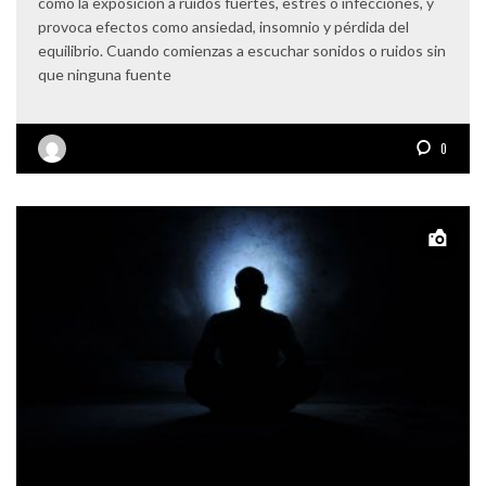
como la exposición a ruidos fuertes, estrés o infecciones, y
provoca efectos como ansiedad, insomnio y pérdida del
equilibrio. Cuando comienzas a escuchar sonidos o ruidos sin
que ninguna fuente
0