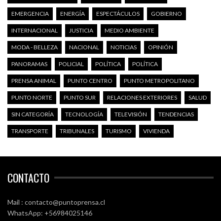
EMERGENCIA
ENERGÍA
ESPECTÁCULOS
GOBIERNO
INTERNACIONAL
JUSTICIA
MEDIO AMBIENTE
MODA - BELLEZA
NACIONAL
NOTICIAS
OPINIÓN
PANORAMAS
POLICIAL
POLÍTICA
POLÍTICA
PRENSA ANIMAL
PUNTO CENTRO
PUNTO METROPOLITANO
PUNTO NORTE
PUNTO SUR
RELACIONES EXTERIORES
SALUD
SIN CATEGORÍA
TECNOLOGÍA
TELEVISIÓN
TENDENCIAS
TRANSPORTE
TRIBUNALES
TURISMO
VIVIENDA
CONTACTO
Mail : contacto@puntoprensa.cl
WhatsApp: +56984025146