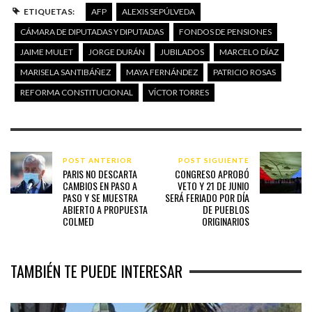
ETIQUETAS:
AFP
ALEXIS SEPÚLVEDA
CÁMARA DE DIPUTADAS Y DIPUTADAS
FONDOS DE PENSIONES
JAIME MULET
JORGE DURÁN
JUBILADOS
MARCELO DÍAZ
MARISELA SANTIBÁÑEZ
MAYA FERNÁNDEZ
PATRICIO ROSAS
REFORMA CONSTITUCIONAL
VÍCTOR TORRES
POST ANTERIOR
POST SIGUIENTE
PARIS NO DESCARTA
CONGRESO APROBÓ
CAMBIOS EN PASO A
VETO Y 21 DE JUNIO
PASO Y SE MUESTRA
SERÁ FERIADO POR DÍA
ABIERTO A PROPUESTA
DE PUEBLOS
COLMED
ORIGINARIOS
TAMBIÉN TE PUEDE INTERESAR