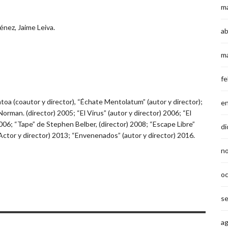
m
énez, Jaime Leiva.
ab
m
fe
toa (coautor y director), “Échate Mentolatum” (autor y director);
e
orman. (director) 2005; “El Virus” (autor y director) 2006; “El
006; “Tape” de Stephen Belber, (director) 2008; “Escape Libre”
di
 Actor y director) 2013; “Envenenados” (autor y director) 2016.
n
o
s
a