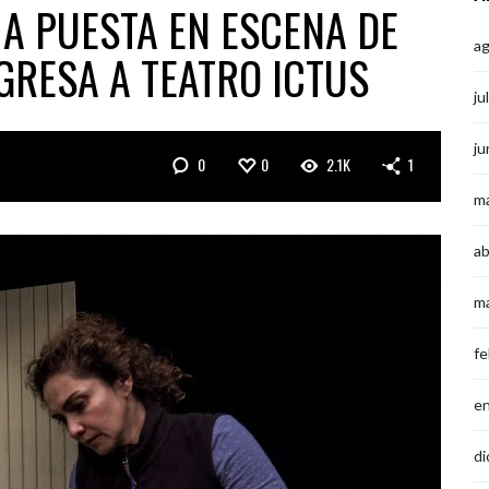
IMA PUESTA EN ESCENA DE
a
GRESA A TEATRO ICTUS
ju
ju
0
0
2.1K
1
m
ab
m
fe
e
di