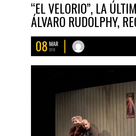
“EL VELORIO”, LA ÚLT
ÁLVARO RUDOLPHY, RE
08
MAR
2018