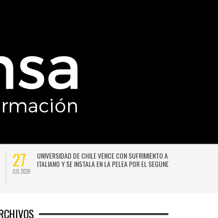
27
UNIVERSIDAD DE CHILE VENCE CON SUFRIMIENTO A AUDAX
ITALIANO Y SE INSTALA EN LA PELEA POR EL SEGUNDO LUGAR
JUL 2026
JU
RCHIVOS