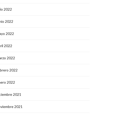
lio 2022
nio 2022
ayo 2022
ril 2022
arzo 2022
brero 2022
nero 2022
ciembre 2021
oviembre 2021