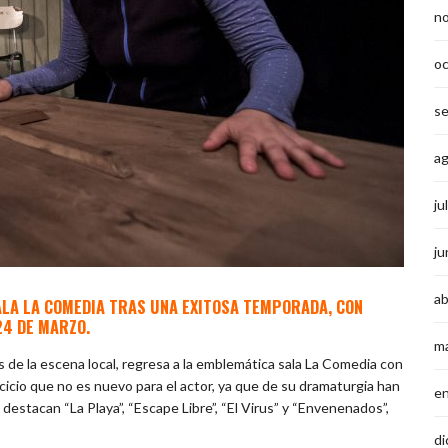
n
o
s
a
ju
ju
ab
ALA LA COMEDIA TRAS UNA EXITOSA TEMPORADA, CON
24 DE MARZO.
m
 de la escena local, regresa a la emblemática sala La Comedia con
ercicio que no es nuevo para el actor, ya que de su dramaturgia han
e
 destacan “La Playa”, “Escape Libre”, “El Virus” y “Envenenados”,
di