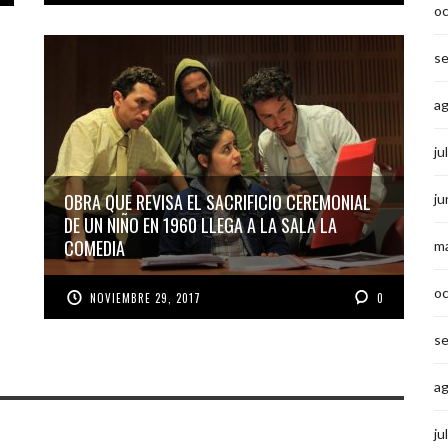
o
s
a
ju
OBRA QUE REVISA EL SACRIFICIO CEREMONIAL
ju
DE UN NIÑO EN 1960 LLEGA A LA SALA LA
COMEDIA
m
o
NOVIEMBRE 29, 2017
0
s
a
ju