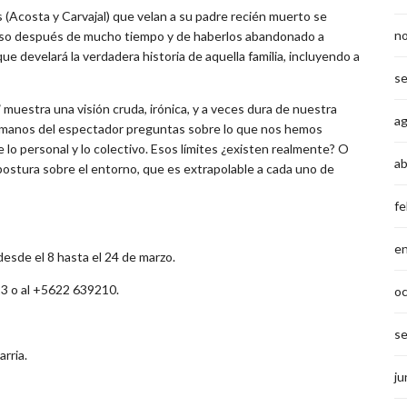
 (Acosta y Carvajal) que velan a su padre recién muerto se
n
viso después de mucho tiempo y de haberlos abandonado a
develará la verdadera historia de aquella familia, incluyendo a
s
”
muestra una visión cruda, irónica, y a veces dura de nuestra
a
en manos del espectador preguntas sobre lo que nos hemos
 lo personal y lo colectivo. Esos límites ¿existen realmente? O
ab
postura sobre el entorno, que es extrapolable a cada uno de
fe
e
desde el 8 hasta el 24 de marzo.
23 o al +5622 639210.
o
s
rria.
ju