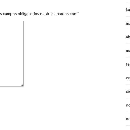
ju
s campos obligatorios están marcados con
*
m
ab
m
fe
e
di
n
o