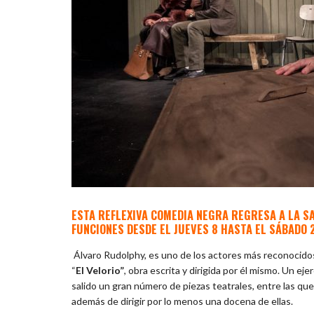
ESTA REFLEXIVA COMEDIA NEGRA REGRESA A LA S
FUNCIONES DESDE EL JUEVES 8 HASTA EL SÁBADO 
Álvaro Rudolphy, es uno de los actores más reconocidos
“
El Velorio”
, obra escrita y dirigida por él mismo. Un ej
salido un gran número de piezas teatrales, entre las que
además de dirigir por lo menos una docena de ellas.