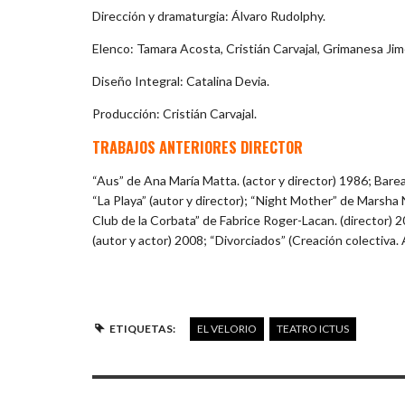
Dirección y dramaturgia: Álvaro Rudolphy.
Elenco: Tamara Acosta, Cristián Carvajal, Grimanesa Jim
Diseño Integral: Catalina Devia.
Producción: Cristián Carvajal.
TRABAJOS ANTERIORES DIRECTOR
“Aus” de Ana María Matta. (actor y director) 1986; Barea
“La Playa” (autor y director); “Night Mother” de Marsha N
Club de la Corbata” de Fabrice Roger-Lacan. (director) 2
(autor y actor) 2008; “Divorciados” (Creación colectiva.
ETIQUETAS:
EL VELORIO
TEATRO ICTUS