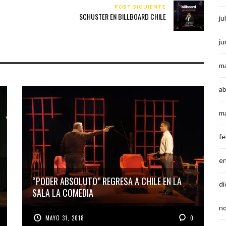
POST SIGUIENTE
SCHUSTER EN BILLBOARD CHILE
ju
ju
m
ab
m
fe
e
“PODER ABSOLUTO” REGRESA A CHILE EN LA
di
SALA LA COMEDIA
n
MAYO 31, 2018
0