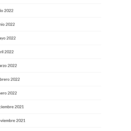
lio 2022
nio 2022
ayo 2022
ril 2022
arzo 2022
brero 2022
nero 2022
ciembre 2021
oviembre 2021