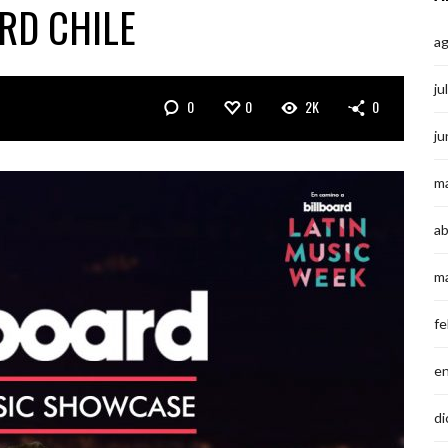
RD CHILE
a
ju
0
0
2K
0
ju
m
ab
m
fe
e
di