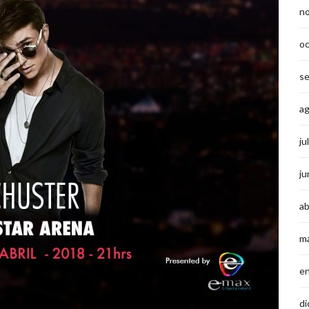
n
o
s
a
ju
ju
ab
m
e
di