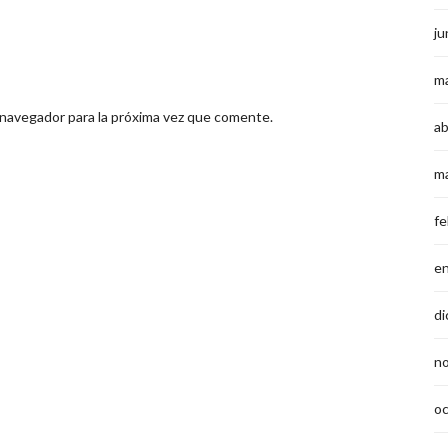
ju
m
 navegador para la próxima vez que comente.
ab
m
fe
e
di
n
o