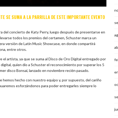
n
TE SE SUMA A LA PARRILLA DE ESTE IMPORTANTE EVENTO
s
a del concierto de Katy Perry, luego después de presentarse en
a
y llevarse todos los premios del certamen, Schuster marca un
imera versión de Latin Music Showcase, en donde compartirá
ab
na, entre otros.
ve el artista, ya que se suma al Disco de Oro Digital entregado por
fe
digital, quien dio a Schuster el reconocimiento por superar los 5
imer disco Bonsai, lanzado en noviembre recién pasado.
e
que hemos hecho con nuestro equipo y, por supuesto, del cariño
o
inuaremos esforzándonos para poder entregarles siempre lo
s
ju