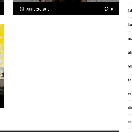
ABRIL 26, 2018
0
ju
ju
m
ab
m
fe
e
di
n