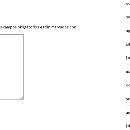
o
s
s campos obligatorios están marcados con
*
a
ju
ju
m
o
s
a
ju