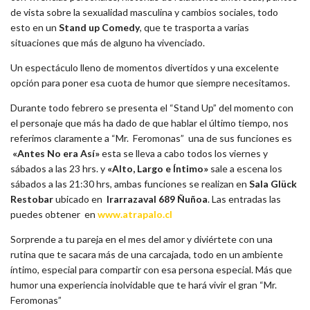
de vista sobre la sexualidad masculina y cambios sociales, todo
esto en un
Stand up Comedy
, que te trasporta a varias
situaciones que más de alguno ha vivenciado.
Un espectáculo lleno de momentos divertidos y una excelente
opción para poner esa cuota de humor que siempre necesitamos.
Durante todo febrero se presenta el “Stand Up” del momento con
el personaje que más ha dado de que hablar el último tiempo, nos
referimos claramente a “Mr. Feromonas” una de sus funciones es
«Antes No era Así»
esta se lleva a cabo todos los viernes y
sábados a las 23 hrs. y
«Alto, Largo e Íntimo»
sale a escena los
sábados a las 21:30 hrs, ambas funciones se realizan en
Sala Glück
Restobar
ubicado en
Irarrazaval 689 Ñuñoa
. Las entradas las
puedes obtener en
www.atrapalo.cl
Sorprende a tu pareja en el mes del amor y diviértete con una
rutina que te sacara más de una carcajada, todo en un ambiente
íntimo, especial para compartir con esa persona especial. Más que
humor una experiencia inolvidable que te hará vivir el gran “Mr.
Feromonas”