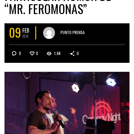
“MR. FEROMONAS”
09
FEB
PUNTO PRENSA
2018
0
0
1.6K
0