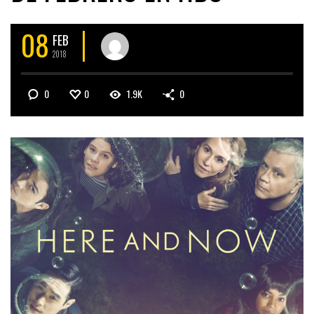
08
FEB
2018
0
0
1.9K
0