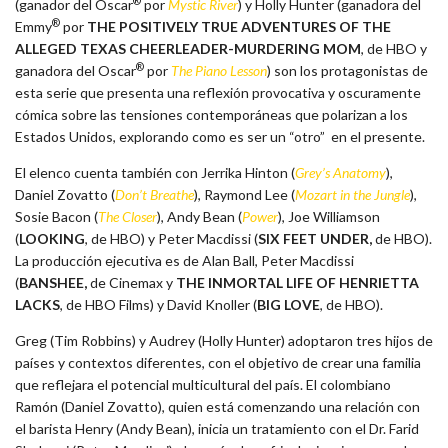
®
(ganador del Oscar
por
Mystic River
) y Holly Hunter (ganadora del
®
Emmy
por
THE POSITIVELY TRUE ADVENTURES OF THE
ALLEGED TEXAS CHEERLEADER-MURDERING MOM
, de HBO y
®
ganadora del Oscar
por
The Piano Lesson
) son los protagonistas de
esta serie que presenta una reflexión provocativa y oscuramente
cómica sobre las tensiones contemporáneas que polarizan a los
Estados Unidos, explorando como es ser un “otro” en el presente.
El elenco cuenta también con Jerrika Hinton (
Grey’s Anatomy
),
Daniel Zovatto (
Don’t Breathe
), Raymond Lee (
Mozart in the Jungle
),
Sosie Bacon (
The Closer
), Andy Bean (
Power
), Joe Williamson
(
LOOKING
, de HBO) y Peter Macdissi (
SIX FEET UNDER,
de HBO).
La producción ejecutiva es de Alan Ball, Peter Macdissi
(
BANSHEE,
de Cinemax y
THE INMORTAL LIFE OF HENRIETTA
LACKS
, de HBO Films) y David Knoller (
BIG LOVE
, de HBO).
Greg (Tim Robbins) y Audrey (Holly Hunter) adoptaron tres hijos de
países y contextos diferentes, con el objetivo de crear una familia
que reflejara el potencial multicultural del país. El colombiano
Ramón (Daniel Zovatto), quien está comenzando una relación con
el barista Henry (Andy Bean), inicia un tratamiento con el Dr. Farid