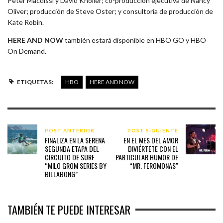
Peter Macdissi y David Knoller; co-producción ejecutiva de Nancy
Oliver; producción de Steve Oster; y consultoría de producción de
Kate Robin.
HERE AND NOW
también estará disponible en HBO GO y HBO
On Demand.
ETIQUETAS:
HBO
HERE AND NOW
POST ANTERIOR
POST SIGUIENTE
FINALIZA EN LA SERENA
EN EL MES DEL AMOR
SEGUNDA ETAPA DEL
DIVIÉRTETE CON EL
CIRCUITO DE SURF
PARTICULAR HUMOR DE
“MILO GROM SERIES BY
“MR. FEROMONAS”
BILLABONG”
TAMBIÉN TE PUEDE INTERESAR