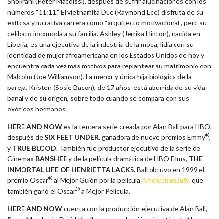
Shokrani (Peter Macdissi), después de sufrir alucinaciones con los
números “11:11.” El vietnamita Duc (Raymond Lee) disfruta de su
exitosa y lucrativa carrera como “arquitecto motivacional”, pero su
celibato incomoda a su familia. Ashley (Jerrika Hinton), nacida en
Liberia, es una ejecutiva de la industria de la moda, lidia con su
identidad de mujer afroamericana en los Estados Unidos de hoy y
encuentra cada vez más motivos para replantear su matrimonio con
Malcolm (Joe Williamson). La menor y única hija biológica de la
pareja, Kristen (Sosie Bacon), de 17 años, está aburrida de su vida
banal y de su origen, sobre todo cuando se compara con sus
exóticos hermanos.
HERE AND NOW
es la tercera serie creada por Alan Ball para HBO,
®
después de
SIX FEET UNDER
, ganadora de nueve premios Emmy
,
y
TRUE BLOOD
. También fue productor ejecutivo de la serie de
Cinemax
BANSHEE
y de la película dramática de HBO Films,
THE
INMORTAL LIFE OF HENRIETTA LACKS.
Ball obtuvo en 1999 el
®
premio Oscar
al Mejor Guión por la película
American Beauty,
que
®
también ganó el Oscar
a Mejor Película.
HERE AND NOW
cuenta con la producción ejecutiva de Alan Ball,