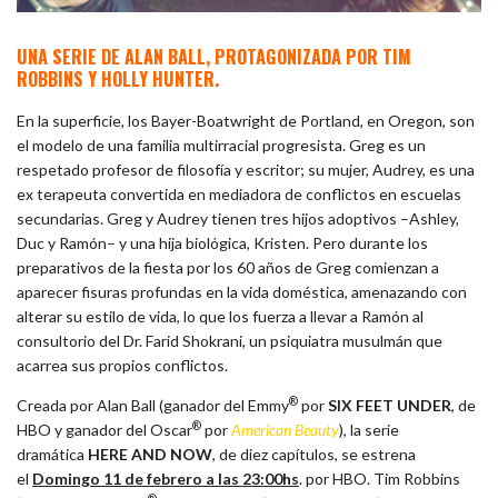
UNA SERIE DE ALAN BALL, PROTAGONIZADA POR TIM
ROBBINS Y HOLLY HUNTER.
En la superficie, los Bayer-Boatwright de Portland, en Oregon, son
el modelo de una familia multirracial progresista. Greg es un
respetado profesor de filosofía y escritor; su mujer, Audrey, es una
ex terapeuta convertida en mediadora de conflictos en escuelas
secundarias. Greg y Audrey tienen tres hijos adoptivos –Ashley,
Duc y Ramón– y una hija biológica, Kristen. Pero durante los
preparativos de la fiesta por los 60 años de Greg comienzan a
aparecer fisuras profundas en la vida doméstica, amenazando con
alterar su estilo de vida, lo que los fuerza a llevar a Ramón al
consultorio del Dr. Farid Shokrani, un psiquiatra musulmán que
acarrea sus propios conflictos.
®
Creada por Alan Ball (ganador del Emmy
por
SIX FEET UNDER
, de
®
HBO y ganador del Oscar
por
American Beauty
), la serie
dramática
HERE AND NOW
, de diez capítulos, se estrena
el
Domingo 11 de febrero a
las 23:00hs
. por HBO. Tim Robbins