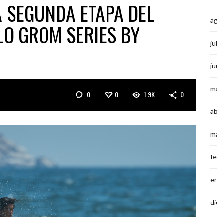
A SEGUNDA ETAPA DEL
a
LO GROM SERIES BY
ju
ju
m
0
0
1.9K
0
ab
m
fe
e
di