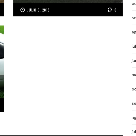
o
JULIO 9, 2018
0
s
a
ju
ju
m
o
s
a
ju