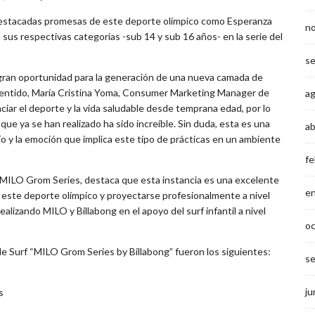
 destacadas promesas de este deporte olímpico como Esperanza
n
sus respectivas categorías -sub 14 y sub 16 años- en la serie del
s
 gran oportunidad para la generación de una nueva camada de
 sentido, María Cristina Yoma, Consumer Marketing Manager de
a
nciar el deporte y la vida saludable desde temprana edad, por lo
que ya se han realizado ha sido increíble. Sin duda, esta es una
ab
ío y la emoción que implica este tipo de prácticas en un ambiente
fe
ia MILO Grom Series, destaca que esta instancia es una excelente
e
 este deporte olímpico y proyectarse profesionalmente a nivel
alizando MILO y Billabong en el apoyo del surf infantil a nivel
o
 de Surf “MILO Grom Series by Billabong” fueron los siguientes:
s
ju
s