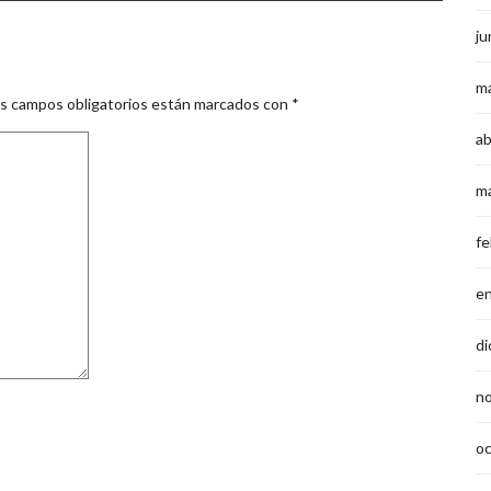
ju
m
s campos obligatorios están marcados con
*
ab
m
fe
e
di
n
o