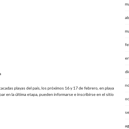
o
m
ab
m
fe
e
di
a
n
tacadas playas del país, los próximos 16 y 17 de febrero, en playa
par en la última etapa, pueden informarse e inscribirse en el sitio
o
s
a