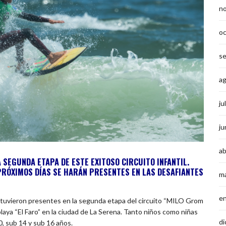
n
o
s
a
ju
ju
ab
 SEGUNDA ETAPA DE ESTE EXITOSO CIRCUITO INFANTIL.
PRÓXIMOS DÍAS SE HARÁN PRESENTES EN LAS DESAFIANTES
m
e
 estuvieron presentes en la segunda etapa del circuito “MILO Grom
playa “El Faro” en la ciudad de La Serena. Tanto niños como niñas
di
, sub 14 y sub 16 años.