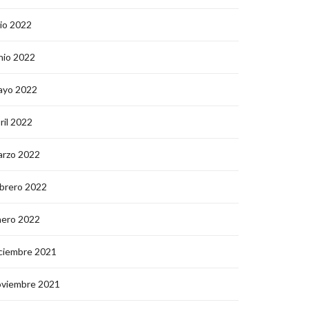
lio 2022
nio 2022
ayo 2022
ril 2022
arzo 2022
brero 2022
nero 2022
ciembre 2021
oviembre 2021