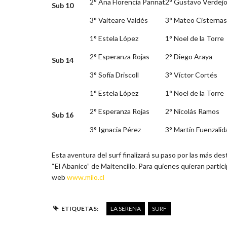
2° Ana Florencia Pannat
2° Gustavo Verdej
Sub 10
3° Vaiteare Valdés
3° Mateo Cisternas
1° Estela López
1° Noel de la Torre
2° Esperanza Rojas
2° Diego Araya
Sub 14
3° Sofía Driscoll
3° Víctor Cortés
1° Estela López
1° Noel de la Torre
2° Esperanza Rojas
2° Nicolás Ramos
Sub 16
3° Ignacia Pérez
3° Martín Fuenzalid
Esta aventura del surf finalizará su paso por las más des
“El Abanico” de Maitencillo. Para quienes quieran partici
web
www.milo.cl
ETIQUETAS:
LA SERENA
SURF