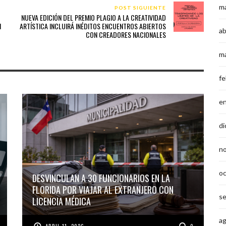
m
POST SIGUIENTE
NUEVA EDICIÓN DEL PREMIO PLAGIO A LA CREATIVIDAD
N
ARTÍSTICA INCLUIRÁ INÉDITOS ENCUENTROS ABIERTOS
ab
CON CREADORES NACIONALES
m
fe
e
di
n
o
DESVINCULAN A 30 FUNCIONARIOS EN LA
FLORIDA POR VIAJAR AL EXTRANJERO CON
s
LICENCIA MÉDICA
a