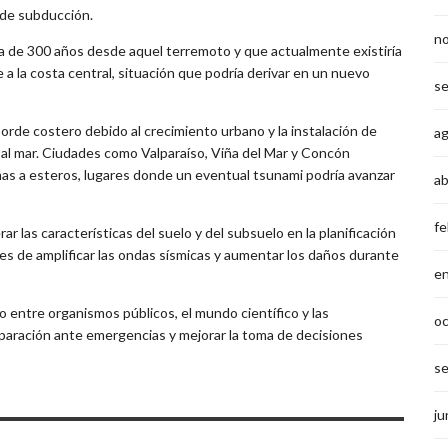
a de subducción.
n
a de 300 años desde aquel terremoto y que actualmente existiría
a la costa central, situación que podría derivar en un nuevo
s
borde costero debido al crecimiento urbano y la instalación de
a
s al mar. Ciudades como Valparaíso, Viña del Mar y Concón
as a esteros, lugares donde un eventual tsunami podría avanzar
ab
fe
r las características del suelo y del subsuelo en la planificación
ces de amplificar las ondas sísmicas y aumentar los daños durante
e
o entre organismos públicos, el mundo científico y las
o
paración ante emergencias y mejorar la toma de decisiones
s
ju