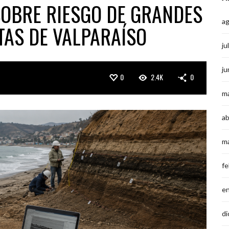
SOBRE RIESGO DE GRANDES
a
TAS DE VALPARAÍSO
ju
ju
0
2.4K
0
m
ab
m
fe
e
di