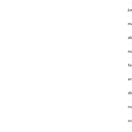
ju
m
ab
m
fe
e
di
n
o