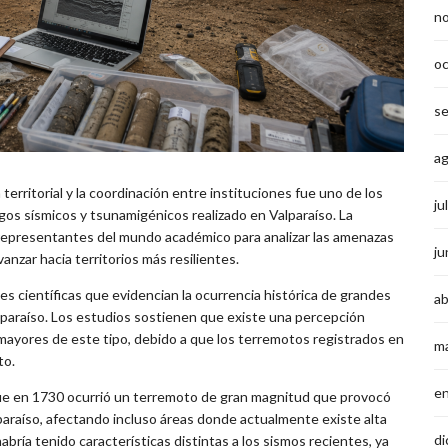
n
o
s
a
 territorial y la coordinación entre instituciones fue uno de los
ju
gos sísmicos y tsunamigénicos realizado en Valparaíso. La
y representantes del mundo académico para analizar las amenazas
ju
anzar hacia territorios más resilientes.
s científicas que evidencian la ocurrencia histórica de grandes
ab
lparaíso. Los estudios sostienen que existe una percepción
mayores de este tipo, debido a que los terremotos registrados en
m
to.
e
que en 1730 ocurrió un terremoto de gran magnitud que provocó
araíso, afectando incluso áreas donde actualmente existe alta
di
bría tenido características distintas a los sismos recientes, ya