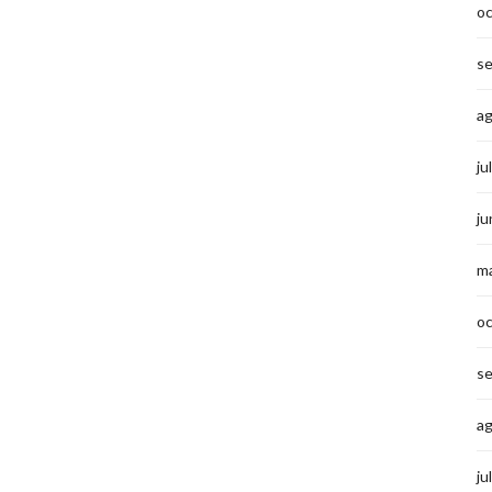
o
s
a
ju
ju
m
o
s
a
ju