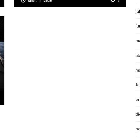
ABRIL 11, 2026
0
ju
ju
m
ab
m
fe
e
di
n