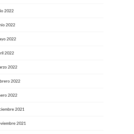
lio 2022
nio 2022
ayo 2022
ril 2022
arzo 2022
brero 2022
nero 2022
ciembre 2021
oviembre 2021