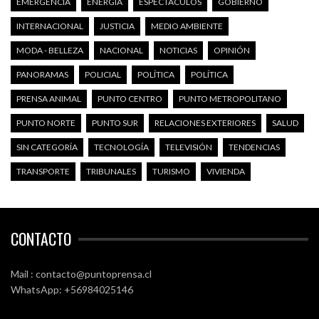
EMERGENCIA
ENERGÍA
ESPECTÁCULOS
GOBIERNO
INTERNACIONAL
JUSTICIA
MEDIO AMBIENTE
MODA - BELLEZA
NACIONAL
NOTICIAS
OPINIÓN
PANORAMAS
POLICIAL
POLÍTICA
POLÍTICA
PRENSA ANIMAL
PUNTO CENTRO
PUNTO METROPOLITANO
PUNTO NORTE
PUNTO SUR
RELACIONES EXTERIORES
SALUD
SIN CATEGORÍA
TECNOLOGÍA
TELEVISIÓN
TENDENCIAS
TRANSPORTE
TRIBUNALES
TURISMO
VIVIENDA
CONTACTO
Mail : contacto@puntoprensa.cl
WhatsApp: +56984025146