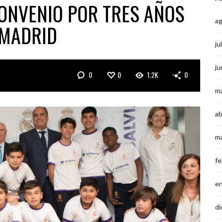
ONVENIO POR TRES AÑOS
a
 MADRID
ju
ju
0
0
1.2K
0
m
ab
m
fe
e
di