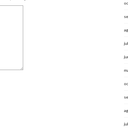
o
s
a
ju
ju
m
o
s
a
ju