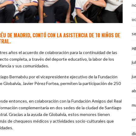
n
o
s
ÉU DE MADRID, CONTÓ CON LA ASISTENCIA DE 18 NIÑOS DE
TRAL.
a
res años el acuerdo de colaboración para la continuidad de las
ecto completa, a través del deporte educativo, la labor de los
ju
infancia y sus comunidades.
ju
tiago Bernabéu por el vicepresidente ejecutivo de la Fundación
 Globalvia, Javier Pérez Fortea, permiten la participación de 250
ab
esde entonces, en colaboración con la Fundación Amigos del Real
m
 formación complementaria en dos sedes de la ciudad de Santiago
ral. Gracias a la ayuda de Globalvia, estos menores tienen
e
demás de chequeos médicos y actividades socio-culturales que
idades.
di