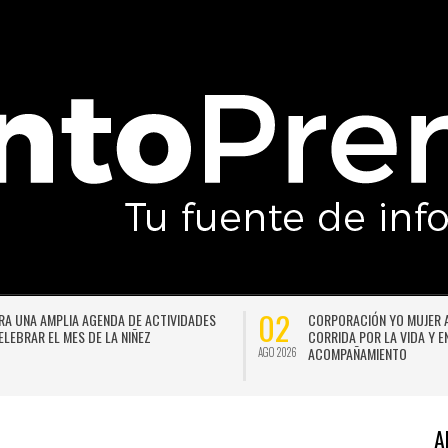
29
 17ª
“LA PÉRGOLA DE LAS FLORES” VUELVE CON UNA VERSIÓN
RENOVADA Y CHISPEANTE BAJO LA DIRECCIÓN DE GUSTAVO
BECERRA Y GERMÁN SILVA
JUL 2026
A