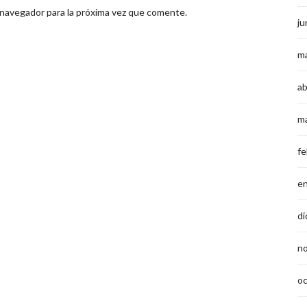
 navegador para la próxima vez que comente.
ju
m
ab
m
fe
e
di
n
o