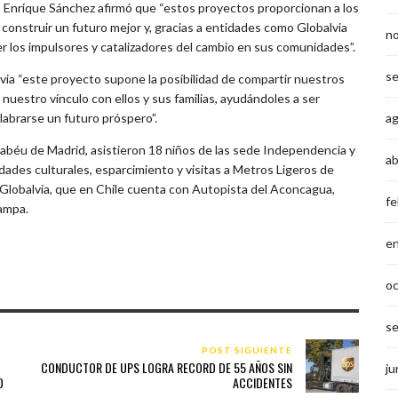
d, Enrique Sánchez afirmó que “estos proyectos proporcionan a los
 construir un futuro mejor y, gracias a entidades como Globalvia
n
r los impulsores y catalizadores del cambio en sus comunidades”.
s
via “este proyecto supone la posibilidad de compartir nuestros
 nuestro vínculo con ellos y sus familias, ayudándoles a ser
a
labrarse un futuro próspero”.
nabéu de Madrid, asistieron 18 niños de las sede Independencia y
ab
dades culturales, esparcimiento y visitas a Metros Ligeros de
 Globalvia, que en Chile cuenta con Autopista del Aconcagua,
fe
ampa.
e
o
s
POST SIGUIENTE
CONDUCTOR DE UPS LOGRA RECORD DE 55 AÑOS SIN
ju
O
ACCIDENTES