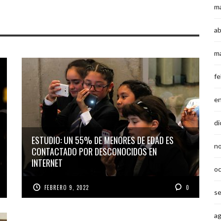
m
ab
m
fe
e
di
ESTUDIO: UN 55% DE MENORES DE EDAD ES
n
CONTACTADO POR DESCONOCIDOS EN
INTERNET
o
FEBRERO 9, 2022
0
s
a