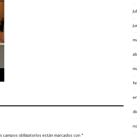
ju
ju
m
ab
m
fe
e
di
n
s campos obligatorios están marcados con
*