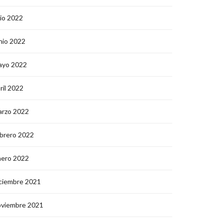
lio 2022
nio 2022
ayo 2022
ril 2022
arzo 2022
brero 2022
nero 2022
ciembre 2021
oviembre 2021