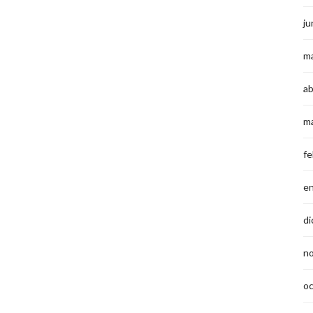
ju
m
ab
m
fe
e
di
n
o