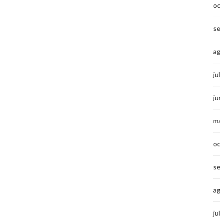
o
s
a
ju
ju
m
o
s
a
ju