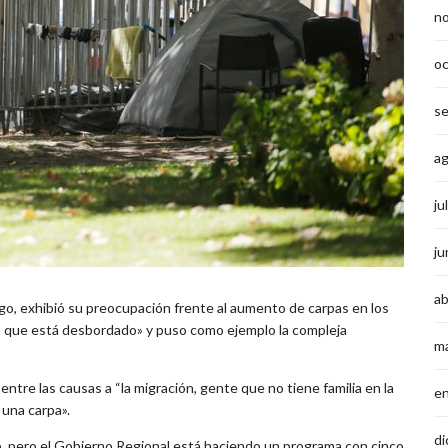
n
o
s
a
ju
ju
ab
go, exhibió su preocupación frente al aumento de carpas en los
lgo que está desbordado» y puso como ejemplo la compleja
m
ntre las causas a “la migración, gente que no tiene familia en la
e
 una carpa».
di
o, pero el Gobierno Regional está haciendo un programa con cinco