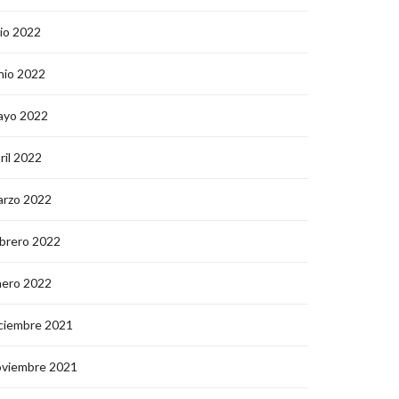
lio 2022
nio 2022
ayo 2022
ril 2022
arzo 2022
brero 2022
nero 2022
ciembre 2021
oviembre 2021