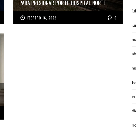
PARA PRESIONAR POR EL HOSPITAL NORTE
ju
FEBRERO 16, 2022
0
ju
m
ab
m
fe
e
di
n