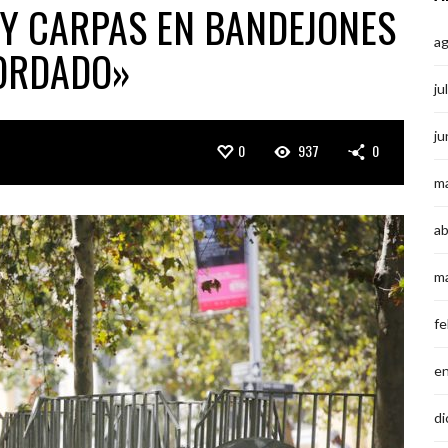
Y CARPAS EN BANDEJONES
a
BORDADO»
ju
ju
0
937
0
m
ab
m
fe
e
di