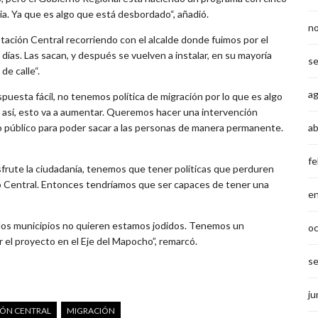
ia. Ya que es algo que está desbordado“, añadió.
n
stación Central recorriendo con el alcalde donde fuimos por el
ías. Las sacan, y después se vuelven a instalar, en su mayoría
s
de calle“.
a
spuesta fácil, no tenemos política de migración por lo que es algo
o así, esto va a aumentar. Queremos hacer una intervención
cio público para poder sacar a las personas de manera permanente.
ab
fe
sfrute la ciudadanía, tenemos que tener políticas que perduren
no Central. Entonces tendríamos que ser capaces de tener una
e
í los municipios no quieren estamos jodidos. Tenemos un
o
el proyecto en el Eje del Mapocho”, remarcó.
s
ju
IÓN CENTRAL
MIGRACIÓN