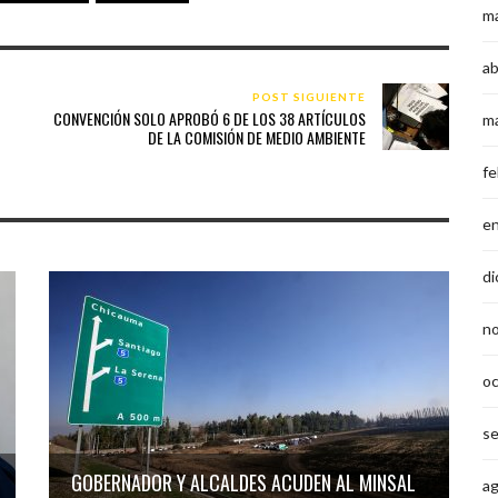
m
ab
POST SIGUIENTE
O
CONVENCIÓN SOLO APROBÓ 6 DE LOS 38 ARTÍCULOS
m
DE LA COMISIÓN DE MEDIO AMBIENTE
fe
e
di
n
o
s
GOBERNADOR Y ALCALDES ACUDEN AL MINSAL
a