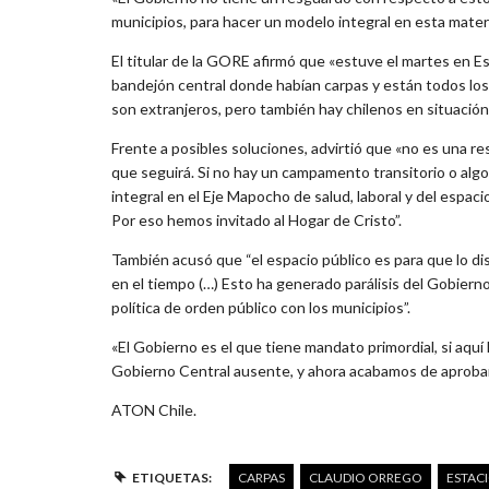
municipios, para hacer un modelo integral en esta mater
El titular de la GORE afirmó que «estuve el martes en E
bandejón central donde habían carpas y están todos los d
son extranjeros, pero también hay chilenos en situación 
Frente a posibles soluciones, advirtió que «no es una re
que seguirá. Si no hay un campamento transitorio o alg
integral en el Eje Mapocho de salud, laboral y del espa
Por eso hemos invitado al Hogar de Cristo”.
También acusó que “el espacio público es para que lo di
en el tiempo (…) Esto ha generado parálisis del Gobier
política de orden público con los municipios”.
«El Gobierno es el que tiene mandato primordial, si aqu
Gobierno Central ausente, y ahora acabamos de aprobar 
ATON Chile.
ETIQUETAS:
CARPAS
CLAUDIO ORREGO
ESTAC