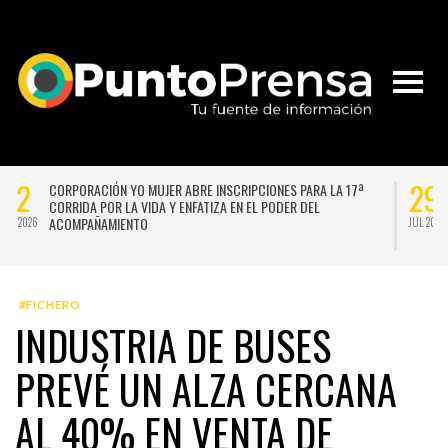
27
2
UNIVERSIDAD DE CHILE VENCE CON SUFRIMIENTO A AUDAX
ITALIANO Y SE INSTALA EN LA PELEA POR EL SEGUNDO LUGAR
JUL 2026
JUL 
#FICHERO
INDUSTRIA DE BUSES
PREVÉ UN ALZA CERCANA
AL 40% EN VENTA DE