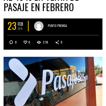
PASAJE EN FEBRERO
23
FEB
PUNTO PRENSA
2018
0
0
2.1K
0