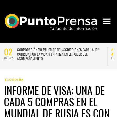
27
2
UNIVERSIDAD DE CHILE VENCE CON SUFRIMIENTO A AUDAX
ITALIANO Y SE INSTALA EN LA PELEA POR EL SEGUNDO LUGAR
JUL 2026
JUL 
ECONOMÍA
INFORME DE VISA: UNA DE
CADA 5 COMPRAS EN EL
MUNDIAL DE RUSIA ES CON