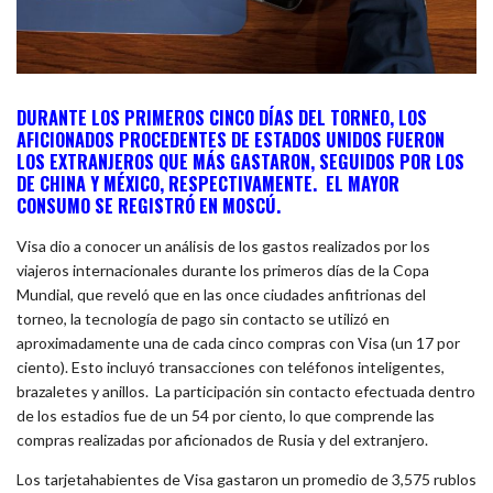
DURANTE LOS PRIMEROS CINCO DÍAS DEL TORNEO, LOS
AFICIONADOS PROCEDENTES DE ESTADOS UNIDOS FUERON
LOS EXTRANJEROS QUE MÁS GASTARON, SEGUIDOS POR LOS
DE CHINA Y MÉXICO, RESPECTIVAMENTE. EL MAYOR
CONSUMO SE REGISTRÓ EN MOSCÚ.
Visa dio a conocer un análisis de los gastos realizados por los
viajeros internacionales durante los primeros días de la Copa
Mundial, que reveló que en las once ciudades anfitrionas del
torneo, la tecnología de pago sin contacto se utilizó en
aproximadamente una de cada cinco compras con Visa (un 17 por
ciento). Esto incluyó transacciones con teléfonos inteligentes,
brazaletes y anillos. La participación sin contacto efectuada dentro
de los estadios fue de un 54 por ciento, lo que comprende las
compras realizadas por aficionados de Rusia y del extranjero.
Los tarjetahabientes de Visa gastaron un promedio de 3,575 rublos