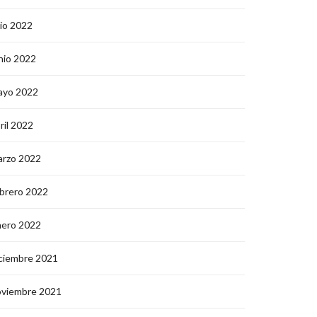
lio 2022
nio 2022
ayo 2022
ril 2022
arzo 2022
brero 2022
nero 2022
ciembre 2021
oviembre 2021