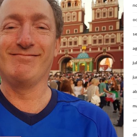
n
o
s
a
ju
ju
ab
m
e
di