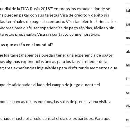
 Mundial de la FIFA Rusia 2018™ en todos los estadios donde se
ju
ns pueden pagar con sus tarjetas Visa de crédito y débito sin
las terminales de pago sin contacto. Visa también les brinda a los
ju
adores para disfrutar experiencias de pago rápidas, fáciles y sin
y tarjetas prepagadas Visa sin contacto conmemorativas.
m
as que están en el mundial?
ab
que los tarjetahabientes puedan tener una experiencia de pagos
e hay algunas experiencias únicas para los fans alrededor de la
m
er; tres experiencias inigualables para disfrutar de momentos que
fe
upo de aficionados al lado del campo de juego durante el
e
or las bancas de los equipos, las salas de prensa y una visita a
di
ionados hasta el círculo central el día de los partidos. Para que
n