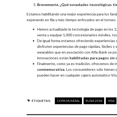
Brevemente, ¿Qué novedades tecnológicas tie
Estamos habilitando una mejor experiencia para los fan
esperando en fila y más tiempo enfocados en el torneo.
Hemos actualizado la tecnología de pago en los 1
venta y equipar 1,000 concesionarios móviles, to
De igual forma estamos ofreciendo experiencias d
disfruten experiencias de pago rápidas, fáciles y
wearables que en asociación con Alfa-Bank se p
innovaciones están
habilitadas para pagos sin
Finalmente, como ya es tradición, ofrecemos de m
conmemorativa
. Los consumidores sólo tienen q
pueden hacer en cualquier cajero automático Visa 
ETIQUETAS:
COPA MUNDIAL
RUSIA 2018
VISA