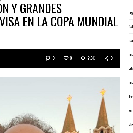
ÓN Y GRANDES
a
 VISA EN LA COPA MUNDIAL
ju
ju
m
0
0
2.3K
0
ab
m
fe
e
di