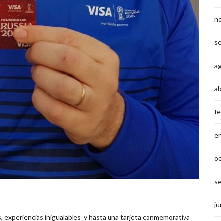
n
s
a
ab
fe
e
o
s
ju
, experiencias inigualables y hasta una tarjeta conmemorativa