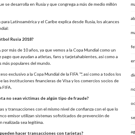
m
que se desarrolla en Rusia y que congrega a más de medio millón
ab
ara Latinoamérica y el Caribe explica desde Rusia, los alcances
ndial:
m
útbol Rusia 2018?
fe
IFA por más de 10 años, ya que vemos a la Copa Mundial
como un
e pago que ayudan a atletas, fans y tarjetahabientes, así como a
e
es más populares del mundo.
eso exclusivo a la Copa Mundial de la FIFA ™, así como a todos los
di
e las instituciones financieras de Visa y los comercios socios de
a FIFA
.
n
ta no sean víctimas de algún tipo de fraude?
o
as y transacciones con el mismo nivel de confianza con el que lo
nco emisor utilizan sistemas sofisticados de prevención de
s
 realizada sea legítima.
a
 pueden hacer transacciones con tarjetas?