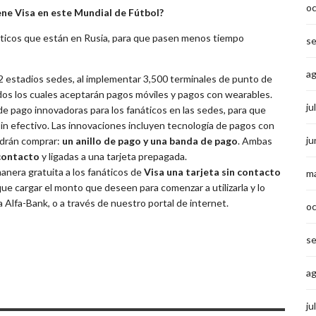
o
ne Visa en este Mundial de Fútbol?
áticos que están en Rusia, para que pasen menos tiempo
s
a
2 estadios sedes, al implementar 3,500 terminales de punto de
dos los cuales aceptarán pagos móviles y pagos con wearables.
ju
e pago innovadoras para los fanáticos en las sedes, para que
 sin efectivo. Las innovaciones incluyen tecnología de pagos con
ju
odrán comprar:
un anillo de pago y una banda de pago
. Ambas
 contacto
y ligadas a una tarjeta prepagada.
anera gratuita a los fanáticos de
Visa una tarjeta sin contacto
m
ue cargar el monto que deseen para comenzar a utilizarla y lo
Alfa-Bank, o a través de nuestro portal de internet.
o
s
a
ju