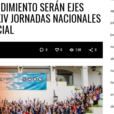
DIMIENTO SERÁN EJES
a
XIV JORNADAS NACIONALES
ju
CIAL
ju
m
0
0
1.6K
0
ab
m
fe
e
di