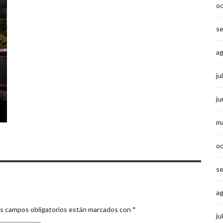
o
s
a
ju
ju
m
o
s
a
s campos obligatorios están marcados con
*
ju