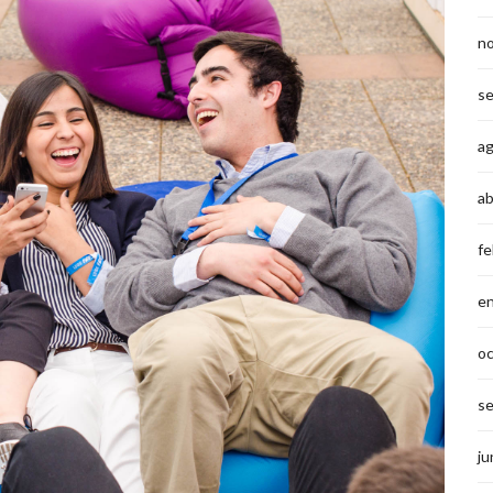
n
s
a
ab
fe
e
o
s
ju