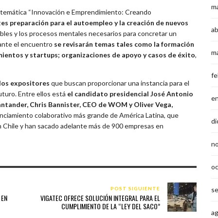
m
 la temática “Innovación e Emprendimiento: Creando
tes preparación para el autoempleo y la creación de nuevos
ab
ibles y los procesos mentales necesarios para concretar un
rante el encuentro
se revisarán temas tales como la formación
m
entos y startups; organizaciones de apoyo y casos de éxito
,
fe
dos expositores
que buscan proporcionar una instancia para el
uturo. Entre ellos está
el candidato presidencial José Antonio
e
antander, Chris Bannister, CEO de WOM y Oliver Vega,
nanciamiento colaborativo más grande de América Latina, que
di
 Chile y han sacado adelante más de 900 empresas en
n
o
POST SIGUIENTE
s
 EN
VIGATEC OFRECE SOLUCIÓN INTEGRAL PARA EL
CUMPLIMIENTO DE LA “LEY DEL SACO”
a