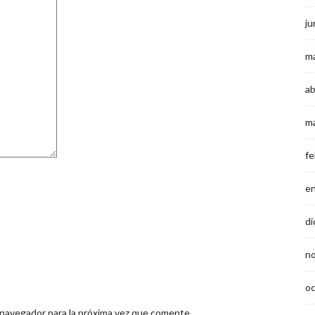
ju
m
ab
m
fe
e
di
n
o
 navegador para la próxima vez que comente.