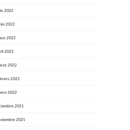
lio 2022
nio 2022
ayo 2022
ril 2022
arzo 2022
brero 2022
nero 2022
ciembre 2021
oviembre 2021