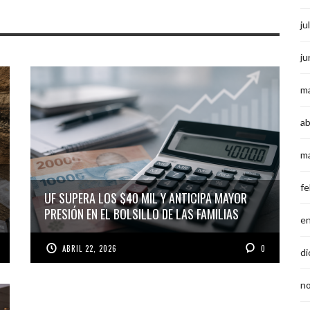
ju
ju
m
ab
m
fe
UF SUPERA LOS $40 MIL Y ANTICIPA MAYOR
PRESIÓN EN EL BOLSILLO DE LAS FAMILIAS
e
ABRIL 22, 2026
0
di
n