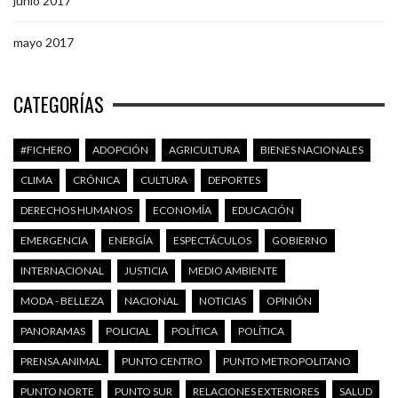
junio 2017
mayo 2017
CATEGORÍAS
#FICHERO
ADOPCIÓN
AGRICULTURA
BIENES NACIONALES
CLIMA
CRÓNICA
CULTURA
DEPORTES
DERECHOS HUMANOS
ECONOMÍA
EDUCACIÓN
EMERGENCIA
ENERGÍA
ESPECTÁCULOS
GOBIERNO
INTERNACIONAL
JUSTICIA
MEDIO AMBIENTE
MODA - BELLEZA
NACIONAL
NOTICIAS
OPINIÓN
PANORAMAS
POLICIAL
POLÍTICA
POLÍTICA
PRENSA ANIMAL
PUNTO CENTRO
PUNTO METROPOLITANO
PUNTO NORTE
PUNTO SUR
RELACIONES EXTERIORES
SALUD