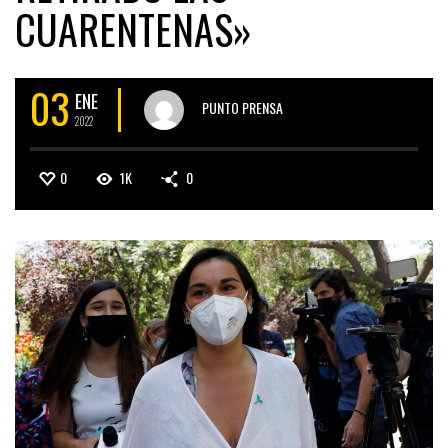
CUARENTENAS»
03
ENE
PUNTO PRENSA
2022
0
1K
0