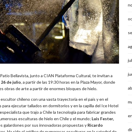
n
o
s
a
ju
ju
tio Bellavista, junto a CIAN Plataforma Cultural, te invitan a
 26 de julio
, a partir de las 19:30 horas en la Plaza Mayor, donde
ab
es obras de arte a partir de enormes bloques de hielo.
, escultor chileno con una vasta trayectoria en el país y en el
m
para ejecutar tallados en dormitorios y en la capilla del Ice Hotel
 especialista que trajo a Chile la tecnología para fabricar grandes
e
e numerosas esculturas de hielo en Chile y el mundo;
Luis Fester,
tes galardones por sus innovadoras propuestas y
Ricardo
di
ros. Ha sido el artífice de numerosas esculturas en la catedral de