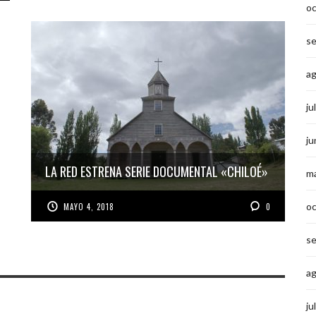
o
s
a
ju
ju
LA RED ESTRENA SERIE DOCUMENTAL «CHILOÉ»
m
o
MAYO 4, 2018
0
s
a
ju