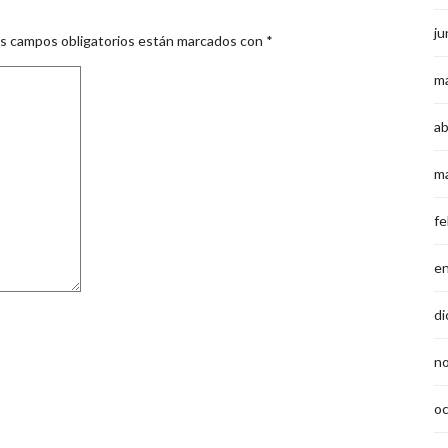
ju
s campos obligatorios están marcados con
*
m
ab
m
fe
e
di
n
o