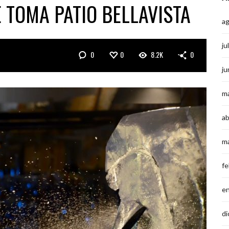
E TOMA PATIO BELLAVISTA
a
ju
0
0
8.2K
0
ju
m
ab
m
fe
e
di