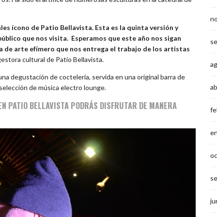
n
les ícono de Patio Bellavista. Esta es la quinta versión y
público que nos visita. Esperamos que este año nos sigan
s
de arte efímero que nos entrega el trabajo de los artistas
estora cultural de Patio Bellavista.
a
 una degustación de coctelería, servida en una original barra de
ab
 selección de música electro lounge.
 EN PATIO BELLAVISTA PODRÁS DISFRUTAR DE MANERA
fe
e
o
s
ju