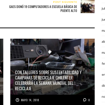
POST SIGUIENTE
GAES DONÓ 19 COMPUTADORES A ESCUELA BÁSICA DE
ju
PUENTE ALTO
ju
m
ab
m
fe
CON TALLERES SOBRE SUSTENTABILIDAD Y
e
CAMPAÑAS DE RECICLAJE CHILENTER
CELEBRARÁ LA SEMANA MUNDIAL DEL
di
RECICLAJE
n
MAYO 14, 2018
0