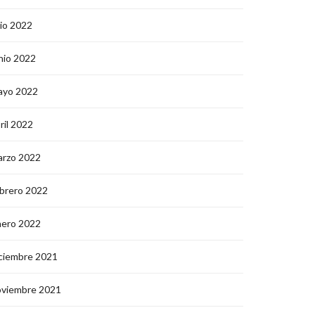
lio 2022
nio 2022
ayo 2022
ril 2022
arzo 2022
brero 2022
nero 2022
ciembre 2021
oviembre 2021