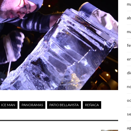
m
ab
m
fe
e
di
n
o
ICE MAN
PANORAMAS
PATIO BELLAVISTA
REÑACA
s
a