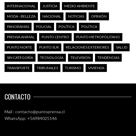
INTERNACIONAL
JUSTICIA
MEDIO AMBIENTE
MODA - BELLEZA
NACIONAL
NOTICIAS
OPINIÓN
PANORAMAS
POLICIAL
POLÍTICA
POLÍTICA
PRENSA ANIMAL
PUNTO CENTRO
PUNTO METROPOLITANO
PUNTO NORTE
PUNTO SUR
RELACIONES EXTERIORES
SALUD
SIN CATEGORÍA
TECNOLOGÍA
TELEVISIÓN
TENDENCIAS
TRANSPORTE
TRIBUNALES
TURISMO
VIVIENDA
CONTACTO
Mail : contacto@puntoprensa.cl
WhatsApp: +56984025146