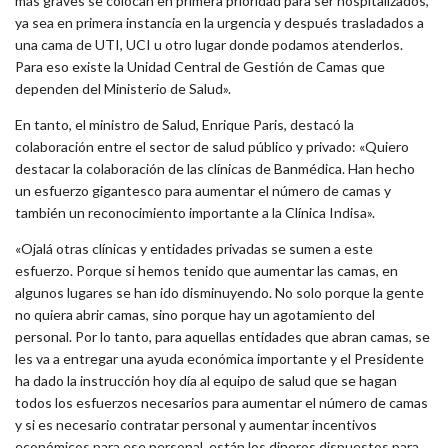
más graves se colocan en primera prioridad para ser hospitalizados,
ya sea en primera instancia en la urgencia y después trasladados a
una cama de UTI, UCI u otro lugar donde podamos atenderlos.
Para eso existe la Unidad Central de Gestión de Camas que
dependen del Ministerio de Salud».
En tanto, el ministro de Salud, Enrique Paris, destacó la
colaboración entre el sector de salud público y privado: «Quiero
destacar la colaboración de las clínicas de Banmédica. Han hecho
un esfuerzo gigantesco para aumentar el número de camas y
también un reconocimiento importante a la Clínica Indisa».
«Ojalá otras clínicas y entidades privadas se sumen a este
esfuerzo. Porque si hemos tenido que aumentar las camas, en
algunos lugares se han ido disminuyendo. No solo porque la gente
no quiera abrir camas, sino porque hay un agotamiento del
personal. Por lo tanto, para aquellas entidades que abran camas, se
les va a entregar una ayuda económica importante y el Presidente
ha dado la instrucción hoy día al equipo de salud que se hagan
todos los esfuerzos necesarios para aumentar el número de camas
y si es necesario contratar personal y aumentar incentivos
económicos para ese personal, están los dineros dispuestos para