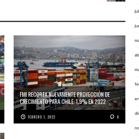
ju
ju
m
ab
m
fe
FMI RECORTA NUEVAMENTE PROYECCIÓN DE
e
CRECIMIENTO PARA CHILE: 1,9% EN 2022
di
FEBRERO 1, 2022
0
n