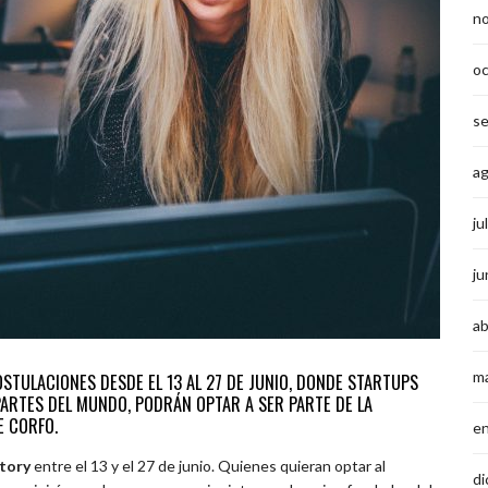
n
o
s
a
ju
ju
ab
m
OSTULACIONES DESDE EL 13 AL 27 DE JUNIO, DONDE STARTUPS
ARTES DEL MUNDO, PODRÁN OPTAR A SER PARTE DE LA
E CORFO.
e
tory
entre el 13 y el 27 de junio. Quienes quieran optar al
di