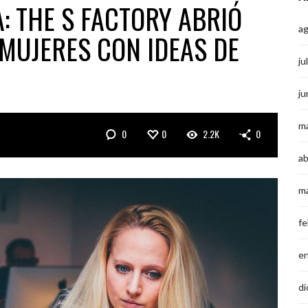
 THE S FACTORY ABRIÓ
a
MUJERES CON IDEAS DE
ju
ju
m
0
0
2.2K
0
ab
m
fe
e
di