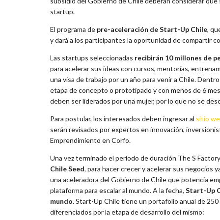
subsidio del Gobierno de Chile deberán considerar que 
startup.
El programa de
pre-aceleración de Start-Up Chile
, q
y dará a los participantes la oportunidad de compartir
Las startups seleccionadas
recibirán 10 millones de 
para acelerar sus ideas con cursos, mentorías, entrenam
una visa de trabajo por un año para venir a Chile. Dentro
etapa de concepto o prototipado y con menos de 6 mes
deben ser liderados por una mujer, por lo que no se de
Para postular, los interesados deben ingresar al
sitio w
serán revisados por expertos en innovación, inversion
Emprendimiento en Corfo.
Una vez terminado el período de duración The S Factory,
Chile Seed
, para hacer crecer y acelerar sus negocios 
una aceleradora del Gobierno de Chile que potencia em
plataforma para escalar al mundo. A la fecha,
Start-Up C
mundo
. Start-Up Chile tiene un portafolio anual de 25
diferenciados por la etapa de desarrollo del mismo: