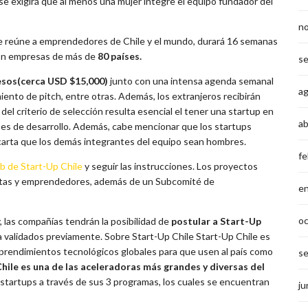
se exigirá que al menos una mujer integre el equipo fundador del
n
ue reúne a emprendedores de Chile y el mundo, durará 16 semanas
 con empresas de más de
80 países.
s
pesos(cerca USD $15,000)
junto con una intensa agenda semanal
a
iento de pitch, entre otras. Además, los extranjeros recibirán
 del criterio de selección resulta esencial el tener una startup en
ab
es de desarrollo. Además, cabe mencionar que los startups
scarta que los demás integrantes del equipo sean hombres.
fe
eb de Start-Up Chile
y seguir las instrucciones. Los proyectos
istas y emprendedores, además de un Subcomité de
e
o
 las compañías tendrán la posibilidad de
postular a Start-Up
ya validados previamente. Sobre Start-Up Chile Start-Up Chile es
prendimientos tecnológicos globales para que usen al país como
s
hile es una de las aceleradoras más grandes y diversas del
0 startups a través de sus 3 programas, los cuales se encuentran
ju