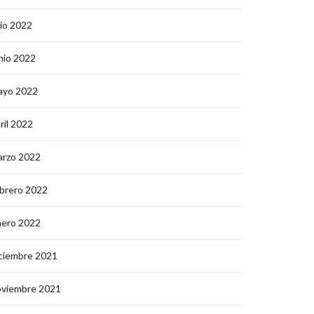
lio 2022
nio 2022
ayo 2022
ril 2022
arzo 2022
brero 2022
nero 2022
ciembre 2021
oviembre 2021