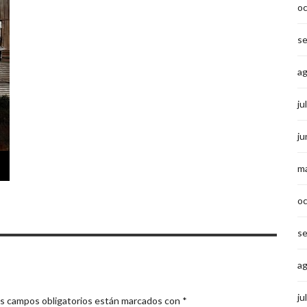
o
s
a
ju
ju
m
o
s
a
ju
s campos obligatorios están marcados con
*