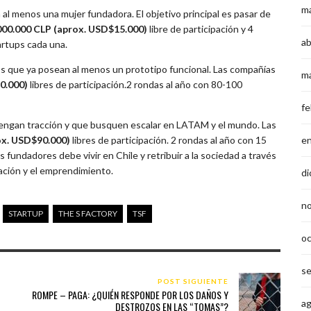
m
al menos una mujer fundadora. El objetivo principal es pasar de
000.000 CLP (aprox. USD$15.000)
libre de participación y 4
ab
artups cada una.
s que ya posean al menos un prototipo funcional. Las compañías
m
0.000)
libres de participación.2 rondas al año con 80-100
fe
engan tracción y que busquen escalar en LATAM y el mundo. Las
e
ox. USD$90.000)
libres de participación. 2 rondas al año con 15
fundadores debe vivir en Chile y retribuir a la sociedad a través
ación y el emprendimiento.
di
n
STARTUP
THE S FACTORY
TSF
o
s
POST SIGUIENTE
ROMPE – PAGA: ¿QUIÉN RESPONDE POR LOS DAÑOS Y
a
DESTROZOS EN LAS “TOMAS”?