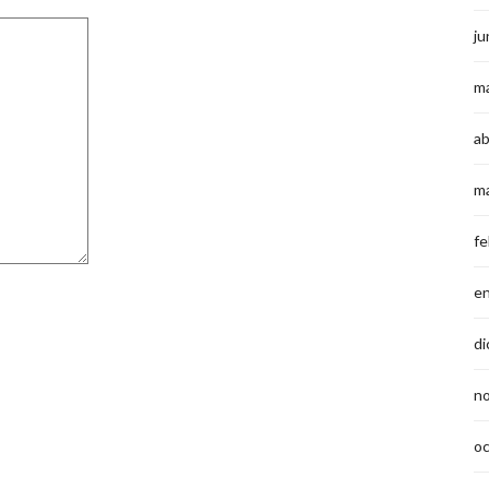
ju
m
ab
m
fe
e
di
n
o