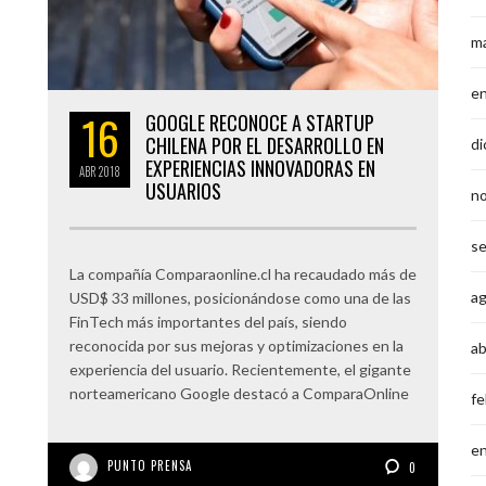
m
e
16
GOOGLE RECONOCE A STARTUP
CHILENA POR EL DESARROLLO EN
di
EXPERIENCIAS INNOVADORAS EN
ABR
2018
USUARIOS
n
s
La compañía Comparaonline.cl ha recaudado más de
a
USD$ 33 millones, posicionándose como una de las
FinTech más importantes del país, siendo
reconocida por sus mejoras y optimizaciones en la
ab
experiencia del usuario. Recientemente, el gigante
norteamericano Google destacó a ComparaOnline
fe
e
PUNTO PRENSA
0