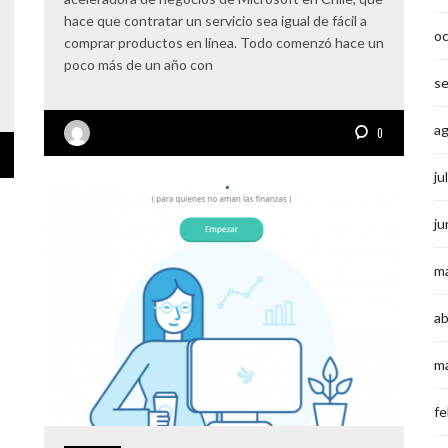
hace que contratar un servicio sea igual de fácil a
o
comprar productos en línea. Todo comenzó hace un
poco más de un año con
s
a
0
ju
ju
m
ab
m
fe