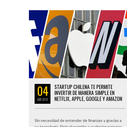
04
STARTUP CHILENA TE PERMITE
INVERTIR DE MANERA SIMPLE EN
NETFLIX, APPLE, GOOGLE Y AMAZON
ABR
2018
Sin necesidad de entender de finanzas y gracias a
su tecnología, Fintual permite a cualquier persona