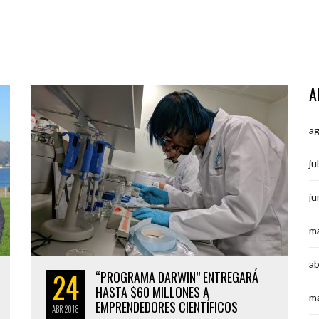
A
a
ju
ju
m
ab
24
“PROGRAMA DARWIN” ENTREGARÁ
HASTA $60 MILLONES A
m
EMPRENDEDORES CIENTÍFICOS
ABR
2018