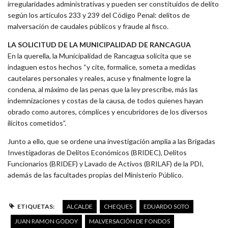
irregularidades administrativas y pueden ser constituidos de delito
según los artículos 233 y 239 del Código Penal: delitos de
malversación de caudales públicos y fraude al fisco.
LA SOLICITUD DE LA MUNICIPALIDAD DE RANCAGUA
En la querella, la Municipalidad de Rancagua solicita que se
indaguen estos hechos “y cite, formalice, someta a medidas
cautelares personales y reales, acuse y finalmente logre la
condena, al máximo de las penas que la ley prescribe, más las
indemnizaciones y costas de la causa, de todos quienes hayan
obrado como autores, cómplices y encubridores de los diversos
ilícitos cometidos”.
Junto a ello, que se ordene una investigación amplia a las Brigadas
Investigadoras de Delitos Económicos (BRIDEC), Delitos
Funcionarios (BRIDEF) y Lavado de Activos (BRILAF) de la PDI,
además de las facultades propias del Ministerio Público.
ETIQUETAS:
ALCALDE
CHEQUES
EDUARDO SOTO
JUAN RAMON GODOY
MALVERSACIÓN DE FONDOS