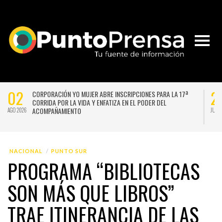
02
2
CORPORACIÓN YO MUJER ABRE INSCRIPCIONES PARA LA 17ª
CORRIDA POR LA VIDA Y ENFATIZA EN EL PODER DEL
ACOMPAÑAMIENTO
AGO 2026
JUL 
NACIONAL
PUNTO SUR
PROGRAMA “BIBLIOTECAS
SON MÁS QUE LIBROS”
TRAE ITINERANCIA DE LAS