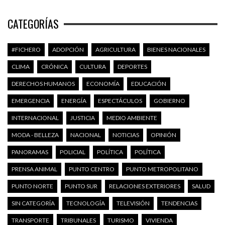
CATEGORÍAS
#FICHERO
ADOPCIÓN
AGRICULTURA
BIENES NACIONALES
CLIMA
CRÓNICA
CULTURA
DEPORTES
DERECHOS HUMANOS
ECONOMÍA
EDUCACIÓN
EMERGENCIA
ENERGÍA
ESPECTÁCULOS
GOBIERNO
INTERNACIONAL
JUSTICIA
MEDIO AMBIENTE
MODA - BELLEZA
NACIONAL
NOTICIAS
OPINIÓN
PANORAMAS
POLICIAL
POLÍTICA
POLÍTICA
PRENSA ANIMAL
PUNTO CENTRO
PUNTO METROPOLITANO
PUNTO NORTE
PUNTO SUR
RELACIONES EXTERIORES
SALUD
SIN CATEGORÍA
TECNOLOGÍA
TELEVISIÓN
TENDENCIAS
TRANSPORTE
TRIBUNALES
TURISMO
VIVIENDA