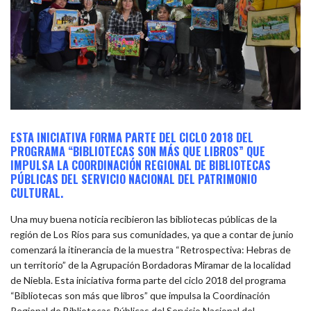
ESTA INICIATIVA FORMA PARTE DEL CICLO 2018 DEL
PROGRAMA “BIBLIOTECAS SON MÁS QUE LIBROS” QUE
IMPULSA LA COORDINACIÓN REGIONAL DE BIBLIOTECAS
PÚBLICAS DEL SERVICIO NACIONAL DEL PATRIMONIO
CULTURAL.
Una muy buena noticia recibieron las bibliotecas públicas de la
región de Los Ríos para sus comunidades, ya que a contar de junio
comenzará la itinerancia de la muestra “Retrospectiva: Hebras de
un territorio” de la Agrupación Bordadoras Miramar de la localidad
de Niebla. Esta iniciativa forma parte del ciclo 2018 del programa
“Bibliotecas son más que libros” que impulsa la Coordinación
Regional de Bibliotecas Públicas del Servicio Nacional del