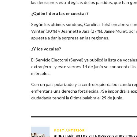
las decisiones estratégicas de los partidos, que han gen
¿Quién lidera las encuestas?
Según los últimos sondeos, Carolina Tohá encabeza con 
Winter (30 %) y Jeannette Jara (27 %). Jaime Mulet, por
apuesta a dar la sorpresa en las regiones.
¿Y los vocales?
El Servicio Electoral (Servel) ya publicó la lista de voca
extranjero– y este viernes 14 de junio se conocerá el li
miércoles.
Con un país polarizado y la centroizquierda buscando rep
enfrentar a una derecha fortalecida. ¿Se impondrá la exp
ciudadanía tendrá la última palabra el 29 de junio.
POST ANTERIOR
¡QUE EL FRÍO NO LOS PILLE DESPREVENIDOS! CONS