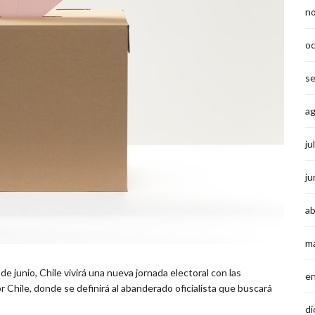
n
o
s
a
ju
ju
ab
m
 junio, Chile vivirá una nueva jornada electoral con las
e
 Chile, donde se definirá al abanderado oficialista que buscará
di