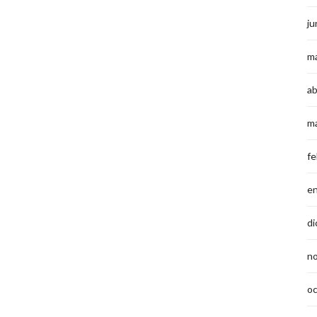
ju
m
ab
m
fe
e
di
n
o