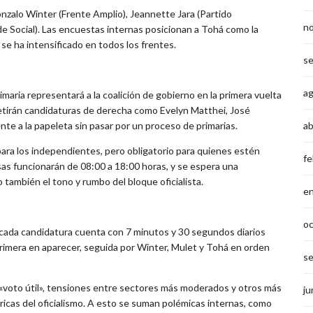
nzalo Winter (Frente Amplio), Jeannette Jara (Partido
n
e Social). Las encuestas internas posicionan a Tohá como la
 se ha intensificado en todos los frentes.
s
a
imaria representará a la coalición de gobierno en la primera vuelta
tirán candidaturas de derecha como Evelyn Matthei, José
te a la papeleta sin pasar por un proceso de primarias.
ab
 para los independientes, pero obligatorio para quienes estén
fe
mesas funcionarán de 08:00 a 18:00 horas, y se espera una
o también el tono y rumbo del bloque oficialista.
e
o
e cada candidatura cuenta con 7 minutos y 30 segundos diarios
primera en aparecer, seguida por Winter, Mulet y Tohá en orden
s
«voto útil», tensiones entre sectores más moderados y otros más
ju
óricas del oficialismo. A esto se suman polémicas internas, como