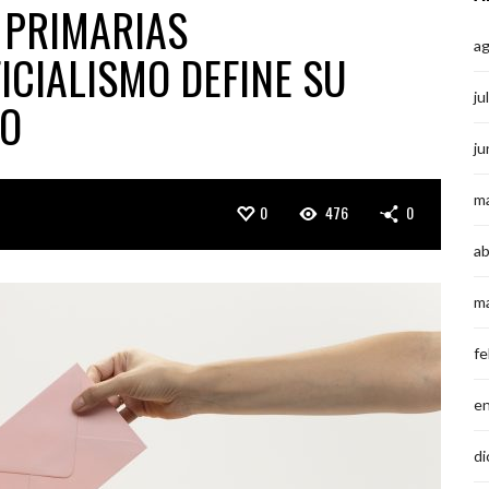
 PRIMARIAS
a
FICIALISMO DEFINE SU
ju
IO
ju
m
0
476
0
ab
m
fe
e
di