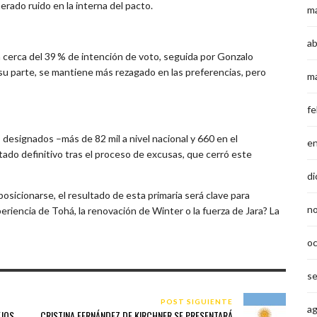
erado ruido en la interna del pacto.
m
ab
cerca del 39 % de intención de voto, seguida por Gonzalo
 su parte, se mantiene más rezagado en las preferencias, pero
m
fe
les designados –más de 82 mil a nivel nacional y 660 en el
e
stado definitivo tras el proceso de excusas, que cerró este
di
osicionarse, el resultado de esta primaria será clave para
n
eriencia de Tohá, la renovación de Winter o la fuerza de Jara? La
o
s
POST SIGUIENTE
a
EJOS
CRISTINA FERNÁNDEZ DE KIRCHNER SE PRESENTARÁ