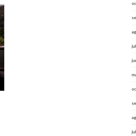
o
s
a
ju
ju
m
o
s
a
ju