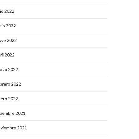
lio 2022
nio 2022
ayo 2022
ril 2022
arzo 2022
brero 2022
nero 2022
ciembre 2021
oviembre 2021