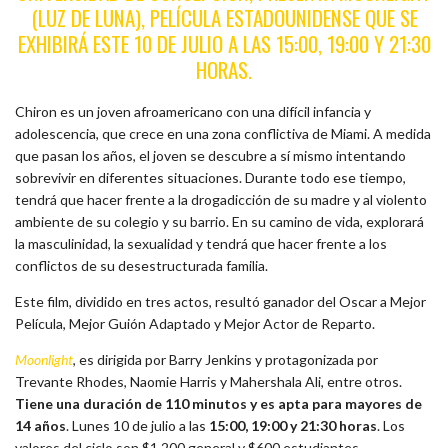
(LUZ DE LUNA), PELÍCULA ESTADOUNIDENSE QUE SE
EXHIBIRÁ ESTE 10 DE JULIO A LAS 15:00, 19:00 Y 21:30
HORAS.
Chiron es un joven afroamericano con una difícil infancia y
adolescencia, que crece en una zona conflictiva de Miami. A medida
que pasan los años, el joven se descubre a sí mismo intentando
sobrevivir en diferentes situaciones. Durante todo ese tiempo,
tendrá que hacer frente a la drogadicción de su madre y al violento
ambiente de su colegio y su barrio. En su camino de vida, explorará
la masculinidad, la sexualidad y tendrá que hacer frente a los
conflictos de su desestructurada familia.
Este film, dividido en tres actos, resultó ganador del Oscar a Mejor
Película, Mejor Guión Adaptado y Mejor Actor de Reparto.
Moonlight
, es dirigida por Barry Jenkins y protagonizada por
Trevante Rhodes, Naomie Harris y Mahershala Ali, entre otros.
Tiene una duración de 110 minutos y es apta para mayores de
14 años
. Lunes 10 de julio a las
15:00, 19:00 y 21:30 horas
. Los
valores del ciclo son $1.200 general y $600 estudiantes.