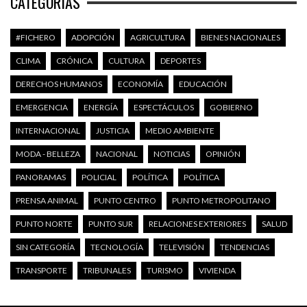
CATEGORÍAS
#FICHERO
ADOPCIÓN
AGRICULTURA
BIENES NACIONALES
CLIMA
CRÓNICA
CULTURA
DEPORTES
DERECHOS HUMANOS
ECONOMÍA
EDUCACIÓN
EMERGENCIA
ENERGÍA
ESPECTÁCULOS
GOBIERNO
INTERNACIONAL
JUSTICIA
MEDIO AMBIENTE
MODA - BELLEZA
NACIONAL
NOTICIAS
OPINIÓN
PANORAMAS
POLICIAL
POLÍTICA
POLÍTICA
PRENSA ANIMAL
PUNTO CENTRO
PUNTO METROPOLITANO
PUNTO NORTE
PUNTO SUR
RELACIONES EXTERIORES
SALUD
SIN CATEGORÍA
TECNOLOGÍA
TELEVISIÓN
TENDENCIAS
TRANSPORTE
TRIBUNALES
TURISMO
VIVIENDA