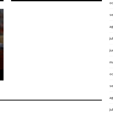
o
s
a
ju
ju
m
o
s
a
ju