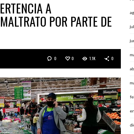
ERTENCIA A
a
MALTRATO POR PARTE DE
ju
ju
m
0
0
1.1K
0
ab
m
fe
e
di