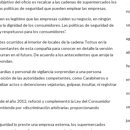
bjetivo del oficio es recalcar a las cadenas de supermercados los
las políticas de seguridad que pueden emplear las empresas.
n
i bien es legítimo que las empresas cuiden su negocio, en ningún
s
la dignidad de los consumidores. Las políticas de seguridad de
y respetuoso para los consumidores”.
a
es ocurridos al interior de locales de la cadena Tottus en la
resentantes de esta compañía para conocer en detalle la versión
ab
curran en el futuro. De acuerdo a los antecedentes que arroje la
spondan.
fe
ardias o personal de vigilancia sorprendan a una persona
posición de las autoridades competentes, como Carabineros o
e
ar actos o detenciones vejatorias, golpear, insultar, ni registrar
o
sde el año 2012, reforzó y complementó la Ley del Consumidor
s
entiende por «discriminación arbitraria», proporcionando
ju
seguridad lo preste una empresa externa, los supermercados