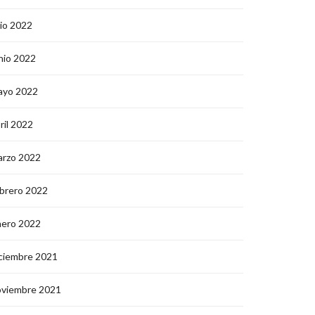
lio 2022
nio 2022
ayo 2022
ril 2022
arzo 2022
brero 2022
nero 2022
ciembre 2021
oviembre 2021