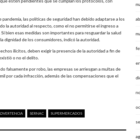
s que estén pendientes que se cumplan los protocolos, con
m
 pandemia, las políticas de seguridad han debido adaptarse a los
ab
do la autoridad al respecto, como el no permitirse el ingreso a
Si bien esas medidas son importantes para resguardar la salud
m
a dignidad de los consumidores, indicó la autoridad.
fe
os ilícitos, deben exigir la presencia de la autoridad a fin de
istió o no el delito.
e
ado falsamente por robo, las empresas se arriesgan a multas de
mil por cada infracción, además de las compensaciones que el
di
n
o
ADVERTENCIA
SERNAC
SUPERMERCADOS
s
a