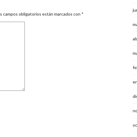
ju
s campos obligatorios están marcados con
*
m
ab
m
fe
e
di
n
o