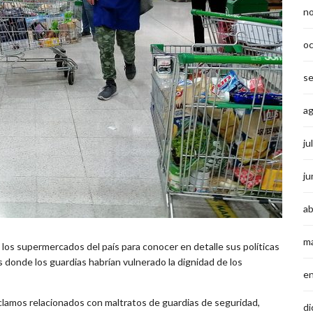
n
o
s
a
ju
ju
ab
m
e los supermercados del país para conocer en detalle sus políticas
 donde los guardias habrían vulnerado la dignidad de los
e
eclamos relacionados con maltratos de guardias de seguridad,
di