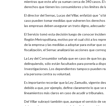
mientras que este año ya suman cerca de 340 casos. El o
derechos que tienen los consumidores y los límites de 
El director del Sernac, Lucas del Villar, enfatizó que “s
caso pueden tomar medidas que vulneren los derechos y 
las empresas deben asegurar un trato digno, adecuado 
El Servicio tomó esta decisión luego de conocer incident
Región Metropolitana, motivo por el cual citó a los rep
de la empresa y las medidas a adoptar para evitar que o
fiscalización, el Sernac analizará las acciones que corre
La Ley del Consumidor señala que en caso de que los gu
delinquiendo, sólo están facultados para ponerla a dis
Investigaciones. Los dependientes tampoco pueden realiz
a la persona contra su voluntad.
Es importante recordar que la Ley Zamudio, vigente de
debido a que, por ejemplo, define claramente lo que se 
lineamientos más claros en caso de acudir a tribunales.
Del Villar subrayó también que, aunque el servicio de 