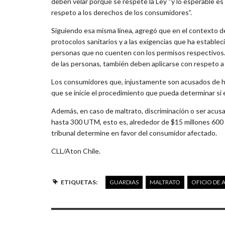
deben velar porque se respete la Ley “y lo esperable e
respeto a los derechos de los consumidores”.
Siguiendo esa misma línea, agregó que en el contexto de
protocolos sanitarios y a las exigencias que ha estableci
personas que no cuenten con los permisos respectivos. 
de las personas, también deben aplicarse con respeto a l
Los consumidores que, injustamente son acusados de hech
que se inicie el procedimiento que pueda determinar si ex
Además, en caso de maltrato, discriminación o ser acus
hasta 300 UTM, esto es, alrededor de $15 millones 600 
tribunal determine en favor del consumidor afectado.
CLL/Aton Chile.
ETIQUETAS:
GUARDIAS
MALTRATO
OFICIO DE 