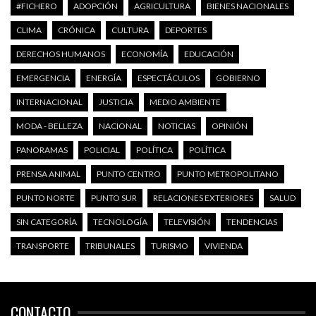
#FICHERO
ADOPCIÓN
AGRICULTURA
BIENES NACIONALES
CLIMA
CRÓNICA
CULTURA
DEPORTES
DERECHOS HUMANOS
ECONOMÍA
EDUCACIÓN
EMERGENCIA
ENERGÍA
ESPECTÁCULOS
GOBIERNO
INTERNACIONAL
JUSTICIA
MEDIO AMBIENTE
MODA - BELLEZA
NACIONAL
NOTICIAS
OPINIÓN
PANORAMAS
POLICIAL
POLÍTICA
POLÍTICA
PRENSA ANIMAL
PUNTO CENTRO
PUNTO METROPOLITANO
PUNTO NORTE
PUNTO SUR
RELACIONES EXTERIORES
SALUD
SIN CATEGORÍA
TECNOLOGÍA
TELEVISIÓN
TENDENCIAS
TRANSPORTE
TRIBUNALES
TURISMO
VIVIENDA
CONTACTO