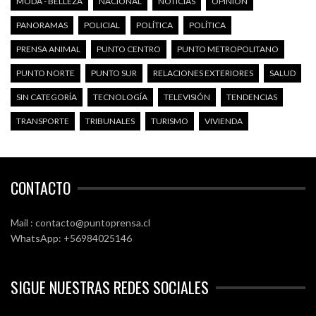
MODA - BELLEZA
NACIONAL
NOTICIAS
OPINIÓN
PANORAMAS
POLICIAL
POLÍTICA
POLÍTICA
PRENSA ANIMAL
PUNTO CENTRO
PUNTO METROPOLITANO
PUNTO NORTE
PUNTO SUR
RELACIONES EXTERIORES
SALUD
SIN CATEGORÍA
TECNOLOGÍA
TELEVISIÓN
TENDENCIAS
TRANSPORTE
TRIBUNALES
TURISMO
VIVIENDA
CONTACTO
Mail : contacto@puntoprensa.cl
WhatsApp: +56984025146
SIGUE NUESTRAS REDES SOCIALES