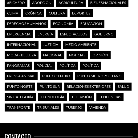
#FICHERO
ADOPCIÓN
AGRICULTURA
BIENES NACIONALES
CLIMA
CRÓNICA
CULTURA
DEPORTES
DERECHOS HUMANOS
ECONOMÍA
EDUCACIÓN
EMERGENCIA
ENERGÍA
ESPECTÁCULOS
GOBIERNO
INTERNACIONAL
JUSTICIA
MEDIO AMBIENTE
MODA - BELLEZA
NACIONAL
NOTICIAS
OPINIÓN
PANORAMAS
POLICIAL
POLÍTICA
POLÍTICA
PRENSA ANIMAL
PUNTO CENTRO
PUNTO METROPOLITANO
PUNTO NORTE
PUNTO SUR
RELACIONES EXTERIORES
SALUD
SIN CATEGORÍA
TECNOLOGÍA
TELEVISIÓN
TENDENCIAS
TRANSPORTE
TRIBUNALES
TURISMO
VIVIENDA
CONTACTO