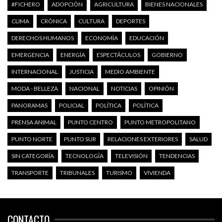
#FICHERO
ADOPCIÓN
AGRICULTURA
BIENES NACIONALES
CLIMA
CRÓNICA
CULTURA
DEPORTES
DERECHOS HUMANOS
ECONOMÍA
EDUCACIÓN
EMERGENCIA
ENERGÍA
ESPECTÁCULOS
GOBIERNO
INTERNACIONAL
JUSTICIA
MEDIO AMBIENTE
MODA - BELLEZA
NACIONAL
NOTICIAS
OPINIÓN
PANORAMAS
POLICIAL
POLÍTICA
POLÍTICA
PRENSA ANIMAL
PUNTO CENTRO
PUNTO METROPOLITANO
PUNTO NORTE
PUNTO SUR
RELACIONES EXTERIORES
SALUD
SIN CATEGORÍA
TECNOLOGÍA
TELEVISIÓN
TENDENCIAS
TRANSPORTE
TRIBUNALES
TURISMO
VIVIENDA
CONTACTO