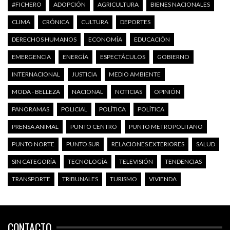
#FICHERO
ADOPCIÓN
AGRICULTURA
BIENES NACIONALES
CLIMA
CRÓNICA
CULTURA
DEPORTES
DERECHOS HUMANOS
ECONOMÍA
EDUCACIÓN
EMERGENCIA
ENERGÍA
ESPECTÁCULOS
GOBIERNO
INTERNACIONAL
JUSTICIA
MEDIO AMBIENTE
MODA - BELLEZA
NACIONAL
NOTICIAS
OPINIÓN
PANORAMAS
POLICIAL
POLÍTICA
POLÍTICA
PRENSA ANIMAL
PUNTO CENTRO
PUNTO METROPOLITANO
PUNTO NORTE
PUNTO SUR
RELACIONES EXTERIORES
SALUD
SIN CATEGORÍA
TECNOLOGÍA
TELEVISIÓN
TENDENCIAS
TRANSPORTE
TRIBUNALES
TURISMO
VIVIENDA
CONTACTO