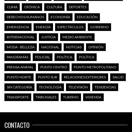
CLIMA
CRÓNICA
CULTURA
DEPORTES
DERECHOS HUMANOS
ECONOMÍA
EDUCACIÓN
EMERGENCIA
ENERGÍA
ESPECTÁCULOS
GOBIERNO
INTERNACIONAL
JUSTICIA
MEDIO AMBIENTE
MODA - BELLEZA
NACIONAL
NOTICIAS
OPINIÓN
PANORAMAS
POLICIAL
POLÍTICA
POLÍTICA
PRENSA ANIMAL
PUNTO CENTRO
PUNTO METROPOLITANO
PUNTO NORTE
PUNTO SUR
RELACIONES EXTERIORES
SALUD
SIN CATEGORÍA
TECNOLOGÍA
TELEVISIÓN
TENDENCIAS
TRANSPORTE
TRIBUNALES
TURISMO
VIVIENDA
CONTACTO