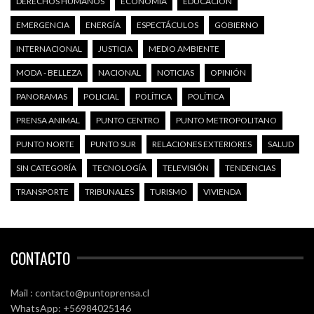
DERECHOS HUMANOS
ECONOMÍA
EDUCACIÓN
EMERGENCIA
ENERGÍA
ESPECTÁCULOS
GOBIERNO
INTERNACIONAL
JUSTICIA
MEDIO AMBIENTE
MODA - BELLEZA
NACIONAL
NOTICIAS
OPINIÓN
PANORAMAS
POLICIAL
POLÍTICA
POLÍTICA
PRENSA ANIMAL
PUNTO CENTRO
PUNTO METROPOLITANO
PUNTO NORTE
PUNTO SUR
RELACIONES EXTERIORES
SALUD
SIN CATEGORÍA
TECNOLOGÍA
TELEVISIÓN
TENDENCIAS
TRANSPORTE
TRIBUNALES
TURISMO
VIVIENDA
CONTACTO
Mail : contacto@puntoprensa.cl
WhatsApp: +56984025146