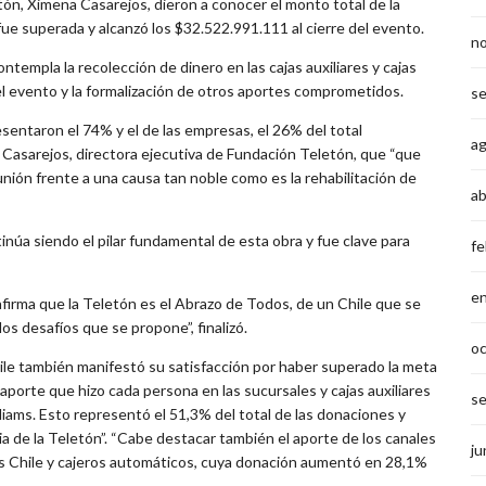
tón, Ximena Casarejos, dieron a conocer el monto total de la
fue superada y alcanzó los $32.522.991.111 al cierre del evento.
n
ontempla la recolección de dinero en las cajas auxiliares y cajas
del evento y la formalización de otros aportes comprometidos.
s
esentaron el 74% y el de las empresas, el 26% del total
a
Casarejos, directora ejecutiva de Fundación Teletón, que “que
a unión frente a una causa tan noble como es la rehabilitación de
ab
tinúa siendo el pilar fundamental de esta obra y fue clave para
fe
e
nfirma que la Teletón es el Abrazo de Todos, de un Chile que se
os desafíos que se propone”, finalizó.
o
le también manifestó su satisfacción por haber superado la meta
aporte que hizo cada persona en las sucursales y cajas auxiliares
s
liams. Esto representó el 51,3% del total de las donaciones y
ria de la Teletón”. “Cabe destacar también el aporte de los canales
ju
jas Chile y cajeros automáticos, cuya donación aumentó en 28,1%