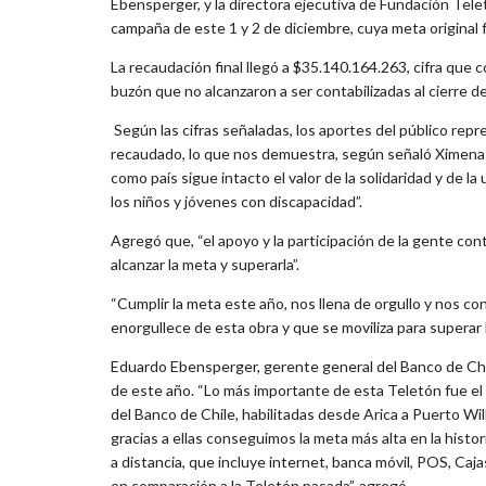
Ebensperger, y la directora ejecutiva de Fundación Tele
campaña de este 1 y 2 de diciembre, cuya meta original 
La recaudación final llegó a $35.140.164.263, cifra que c
buzón que no alcanzaron a ser contabilizadas al cierre 
Según las cifras señaladas, los aportes del público repr
recaudado, lo que nos demuestra, según señaló Ximena 
como país sigue intacto el valor de la solidaridad y de l
los niños y jóvenes con discapacidad”.
Agregó que, “el apoyo y la participación de la gente con
alcanzar la meta y superarla”.
“Cumplir la meta este año, nos llena de orgullo y nos co
enorgullece de esta obra y que se moviliza para superar l
Eduardo Ebensperger, gerente general del Banco de Chi
de este año. “Lo más importante de esta Teletón fue el 
del Banco de Chile, habilitadas desde Arica a Puerto Wil
gracias a ellas conseguimos la meta más alta en la histo
a distancia, que incluye internet, banca móvil, POS, Ca
en comparación a la Teletón pasada”, agregó.