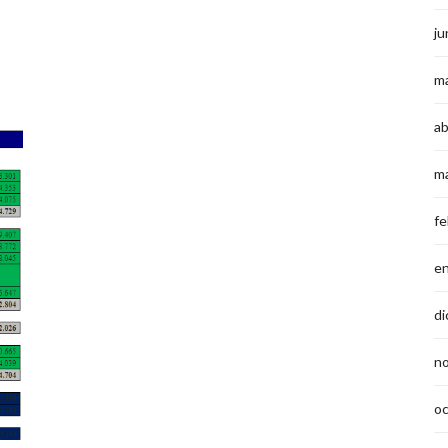
ju
m
ab
m
fe
e
di
n
o