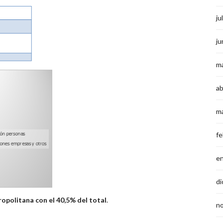
ju
ju
m
ab
m
fe
e
di
ropolitana con el 40,5% del total
.
n