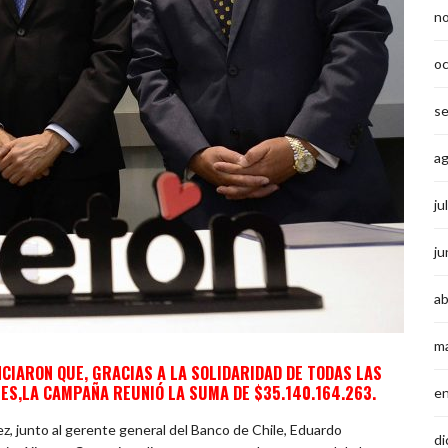
n
o
s
a
ju
ju
ab
m
NCIARON QUE
, GRACIAS A LA SOLIDARIDAD DE TODAS LAS
ES,
LA CAMPAÑA REUNIÓ
LA SUMA DE $
35.140.164.263.
e
ez, junto al gerente general del Banco de Chile, Eduardo
di