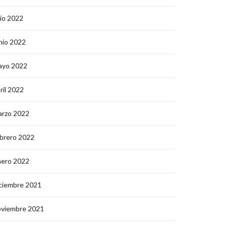
lio 2022
nio 2022
ayo 2022
ril 2022
arzo 2022
brero 2022
nero 2022
ciembre 2021
oviembre 2021