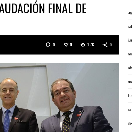
AUDACIÓN FINAL DE
a
ju
ju
0
0
1.7K
0
m
ab
m
fe
e
di