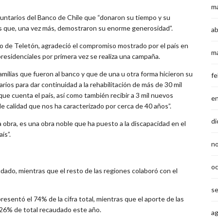
m
luntarios del Banco de Chile que “donaron su tiempo y su
nas que, una vez más, demostraron su enorme generosidad”.
ab
io de Teletón, agradeció el compromiso mostrado por el país en
m
residenciales por primera vez se realiza una campaña.
familias que fueron al banco y que de una u otra forma hicieron su
fe
os para dar continuidad a la rehabilitación de más de 30 mil
que cuenta el país, así como también recibir a 3 mil nuevos
e
de calidad que nos ha caracterizado por cerca de 40 años”.
di
obra, es una obra noble que ha puesto a la discapacidad en el
ís”.
n
o
dado, mientras que el resto de las regiones colaboró con el
s
resentó el 74% de la cifra total, mientras que el aporte de las
 26% de total recaudado este año.
a