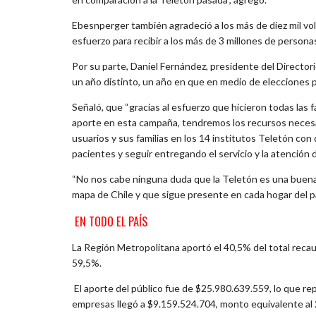
Ebesnperger también agradeció a los más de diez mil vo
esfuerzo para recibir a los más de 3 millones de perso
Por su parte, Daniel Fernández, presidente del Director
un año distinto, un año en que en medio de elecciones p
Señaló, que “gracias al esfuerzo que hicieron todas las 
aporte en esta campaña, tendremos los recursos necesari
usuarios y sus familias en los 14 institutos Teletón con 
pacientes y seguir entregando el servicio y la atención 
“No nos cabe ninguna duda que la Teletón es una buena 
mapa de Chile y que sigue presente en cada hogar del pa
EN TODO EL PAÍS
La Región Metropolitana aportó el 40,5% del total recau
59,5%.
El aporte del público fue de $25.980.639.559, lo que rep
empresas llegó a $9.159.524.704, monto equivalente al