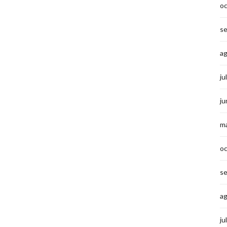
o
s
a
ju
ju
m
o
s
a
ju