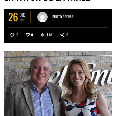
26
DIC
PUNTO PRENSA
2017
0
0
1.6K
0