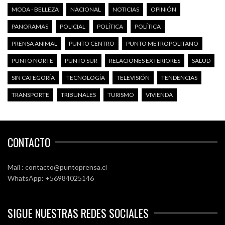
MODA - BELLEZA
NACIONAL
NOTICIAS
OPINIÓN
PANORAMAS
POLICIAL
POLÍTICA
POLÍTICA
PRENSA ANIMAL
PUNTO CENTRO
PUNTO METROPOLITANO
PUNTO NORTE
PUNTO SUR
RELACIONES EXTERIORES
SALUD
SIN CATEGORÍA
TECNOLOGÍA
TELEVISIÓN
TENDENCIAS
TRANSPORTE
TRIBUNALES
TURISMO
VIVIENDA
CONTACTO
Mail : contacto@puntoprensa.cl
WhatsApp: +56984025146
SIGUE NUESTRAS REDES SOCIALES